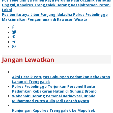
Navigasi
Pos sebelumnya
Panen Raya Perdana Padi Organik Varietas
Unggul, Kapolres Trenggalek Dorong Kesejahteraan Petani
pos
Lokal
Pos berikutnya
Libur Panjang Iduladha Polres Probolinggo
Maksimalkan Pengamanan di Kawasan Wisata
Jangan Lewatkan
Aksi Heroik Petugas Gabungan Padamkan Kebakaran
Lahan di Trenggalek
Polres Probolinggo Terjunkan Personel Bantu
Padamkan Kebakaran Hutan di Gunung Bromo
Wakapolri Dorong Personel Berinovasi, Bripda
Muhammad Putra Aulia Jadi Contoh Nyata
Kunjungan Kapolres Trenggalek ke Mapolsek