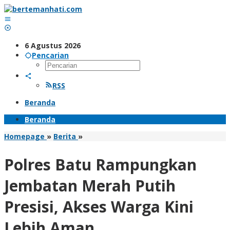
Lewati
ke
konten
6 Agustus 2026
Pencarian
RSS
Beranda
Beranda
Polres
Homepage
»
Berita
»
Batu
Rampungkan
Polres Batu Rampungkan
Jembatan
Merah
Jembatan Merah Putih
Putih
Presisi,
Presisi, Akses Warga Kini
Akses
Warga
Lebih Aman
Kini