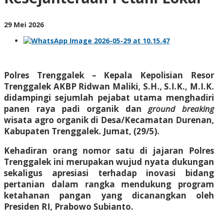
Kesejahteraan
Petani
Lokal
oleh
29 Mei 2026
BangAdmin
Polres Trenggalek – Kepala Kepolisian Resor
Trenggalek AKBP Ridwan Maliki, S.H., S.I.K., M.I.K.
didampingi sejumlah pejabat utama menghadiri
panen raya padi organik dan
ground breaking
wisata agro organik di Desa/Kecamatan Durenan,
Kabupaten Trenggalek. Jumat, (29/5).
Kehadiran orang nomor satu di jajaran Polres
Trenggalek ini merupakan wujud nyata dukungan
sekaligus apresiasi terhadap inovasi bidang
pertanian dalam rangka mendukung program
ketahanan pangan yang dicanangkan oleh
Presiden RI, Prabowo Subianto.