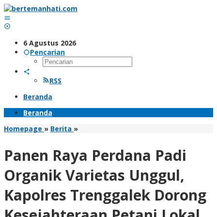
Lewati
ke
konten
6 Agustus 2026
Pencarian
RSS
Beranda
Beranda
Panen
Homepage
»
Berita
»
Raya
Perdana
Panen Raya Perdana Padi
Padi
Organik
Organik Varietas Unggul,
Varietas
Unggul,
Kapolres Trenggalek Dorong
Kapolres
Trenggalek
Kesejahteraan Petani Lokal
Dorong