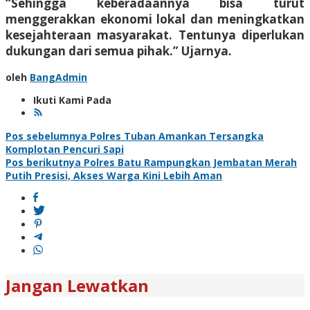
“Sehingga keberadaannya bisa turut
menggerakkan ekonomi lokal dan meningkatkan
kesejahteraan masyarakat. Tentunya diperlukan
dukungan dari semua pihak.” Ujarnya.
oleh
BangAdmin
Ikuti Kami Pada
Navigasi
Pos sebelumnya
Polres Tuban Amankan Tersangka
Komplotan Pencuri Sapi
pos
Pos berikutnya
Polres Batu Rampungkan Jembatan Merah
Putih Presisi, Akses Warga Kini Lebih Aman
Jangan Lewatkan