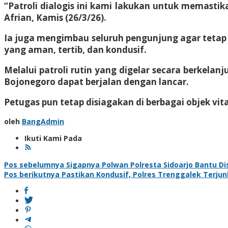
“Patroli dialogis ini kami lakukan untuk memast
Afrian, Kamis (26/3/26).
Ia juga mengimbau seluruh pengunjung agar tetap b
yang aman, tertib, dan kondusif.
Melalui patroli rutin yang digelar secara berkelan
Bojonegoro dapat berjalan dengan lancar.
Petugas pun tetap disiagakan di berbagai objek vi
oleh
BangAdmin
Ikuti Kami Pada
Navigasi
Pos sebelumnya
Sigapnya Polwan Polresta Sidoarjo Bantu Dis
Pos berikutnya
Pastikan Kondusif, Polres Trenggalek Terj
pos