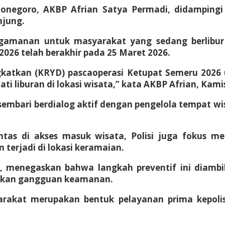
ojonegoro, AKBP Afrian Satya Permadi, didamping
njung.
gamanan untuk masyarakat yang sedang berlibu
026 telah berakhir pada 25 Maret 2026.
ngkatkan (KRYD) pascaoperasi Ketupat Semeru 202
liburan di lokasi wisata,” kata AKBP Afrian, Kamis
sembari berdialog aktif dengan pengelola tempat w
tas di akses masuk wisata, Polisi juga fokus meng
terjadi di lokasi keramaian.
i, menegaskan bahwa langkah preventif ini diamb
 akan gangguan keamanan.
arakat merupakan bentuk pelayanan prima kepoli