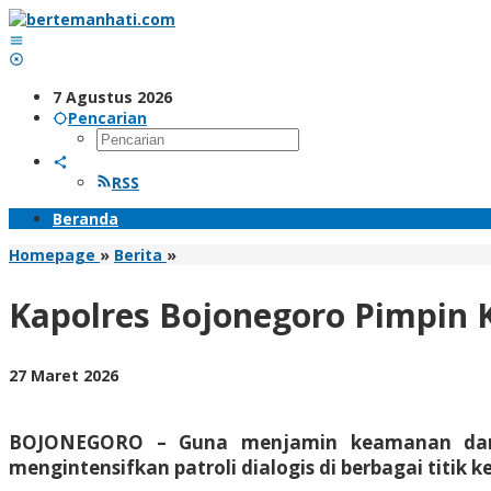
Lewati
ke
konten
7 Agustus 2026
Pencarian
RSS
Beranda
Kapolres
Homepage
»
Berita
»
Bojonegoro
Pimpin
Kapolres Bojonegoro Pimpin K
KRYD,
Patroli
Dialogis
oleh
27 Maret 2026
di
BangAdmin
Kawasan
Wisata
BOJONEGORO – Guna menjamin keamanan dan k
mengintensifkan patroli dialogis di berbagai tit