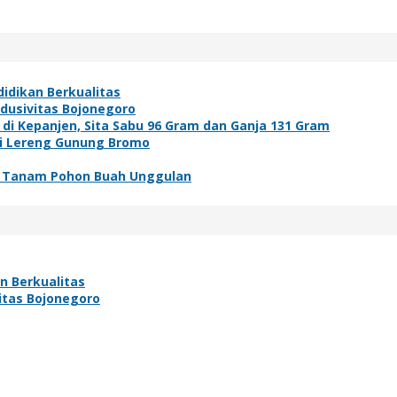
idikan Berkualitas
ndusivitas Bojonegoro
i Kepanjen, Sita Sabu 96 Gram dan Ganja 131 Gram
di Lereng Gunung Bromo
ek Tanam Pohon Buah Unggulan
n Berkualitas
vitas Bojonegoro