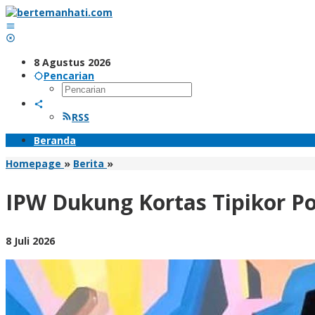
Lewati
ke
konten
8 Agustus 2026
Pencarian
RSS
Beranda
IPW
Homepage
»
Berita
»
Dukung
Kortas
IPW Dukung Kortas Tipikor P
Tipikor
Polri
Usut
oleh
8 Juli 2026
Dugaan
BangAdmin
Korupsi
Pasokan
Batu
Bara
PLTU