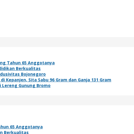
ang Tahun 65 Anggotanya
idikan Berkualitas
ndusivitas Bojonegoro
i Kepanjen, Sita Sabu 96 Gram dan Ganja 131 Gram
di Lereng Gunung Bromo
ahun 65 Anggotanya
n Berkualitas