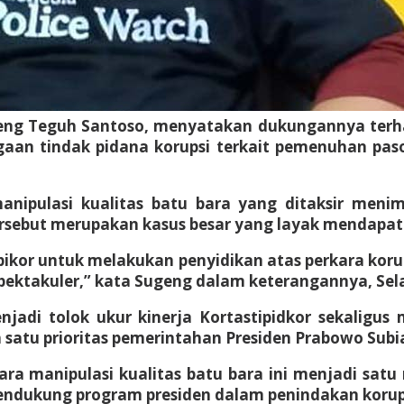
Sugeng Teguh Santoso, menyatakan dukungannya ter
ugaan tindak pidana korupsi terkait pemenuhan pas
ipulasi kualitas batu bara yang ditaksir menimb
ersebut merupakan kasus besar yang layak mendapat
or untuk melakukan penyidikan atas perkara korupsi
 spektakuler,” kata Sugeng dalam keterangannya, Sela
jadi tolok ukur kinerja Kortastipidkor sekaligu
satu prioritas pemerintahan Presiden Prabowo Subi
ara manipulasi kualitas batu bara ini menjadi sa
endukung program presiden dalam penindakan korups