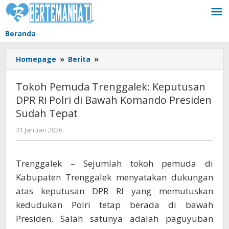
Lewati
ke
konten
Beranda
Tokoh
Homepage
»
Berita
»
Pemuda
Trenggalek:
Tokoh Pemuda Trenggalek: Keputusan
Keputusan
DPR Ri Polri di Bawah Komando Presiden
DPR
Sudah Tepat
Ri
Polri
oleh
31 Januari 2026
di
BangAdmin
Bawah
Komando
Trenggalek – Sejumlah tokoh pemuda di
Presiden
Kabupaten Trenggalek menyatakan dukungan
Sudah
Tepat
atas keputusan DPR RI yang memutuskan
kedudukan Polri tetap berada di bawah
Presiden. Salah satunya adalah paguyuban