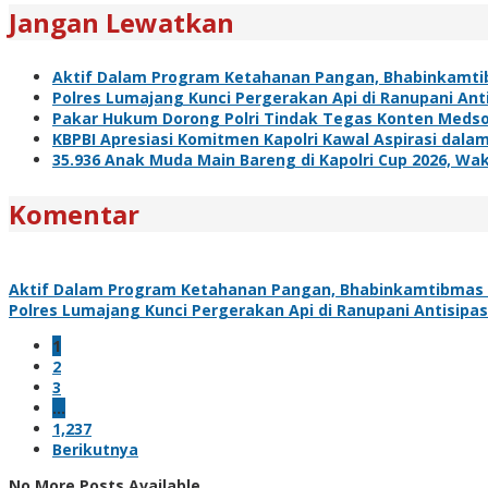
Jangan Lewatkan
Aktif Dalam Program Ketahanan Pangan, Bhabinkamti
Polres Lumajang Kunci Pergerakan Api di Ranupani Ant
Pakar Hukum Dorong Polri Tindak Tegas Konten Meds
KBPBI Apresiasi Komitmen Kapolri Kawal Aspirasi da
35.936 Anak Muda Main Bareng di Kapolri Cup 2026, Waka
Komentar
Aktif Dalam Program Ketahanan Pangan, Bhabinkamtibmas 
Polres Lumajang Kunci Pergerakan Api di Ranupani Antisipa
1
2
3
…
1,237
Berikutnya
No More Posts Available.