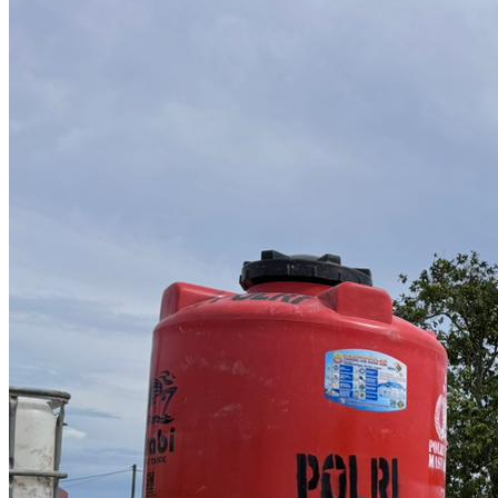
208
Telah
Terealisasi