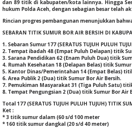
dan 89 titik di kabupaten/kota lainnya. Hingga Sen
hukum Polda Aceh, dengan sebagian besar telah a
Rincian progres pembangunan menunjukkan bahwa d
SEBARAN TITIK SUMUR BOR AIR BERSIH DI KABUPA
1. Sebaran Sumur 177 (SERATUS TUJUH PULUH TUJUH)
2. Tempat ibadah 48 (Empat Puluh Delapan) titik Su
3. Sarana Pendidikan 62 (Enam Puluh Dua) titik Sumu
4. Rumah Kesehatan 18 (Delapan Belas) titik Sumur 
5. Kantor Dinas/Pemerintahan 14 (Empat Belas) titi
6. Area Publik 2 (Dua) titik Sumur Bor Air Bersih.
7. Pemukiman Masyarakat 31 (Tiga Puluh Satu) titik
8. Tempat Pengungsian 2 (Dua) titik Sumur Bor Air B
Total 177 (SERATUS TUJUH PULUH TUJUH) TITIK S
Ket :
* 3 titik sumur dalam (60 s/d 100 meter
* ⁠160 titik sumur dangkal (20 s/d 40 meter)