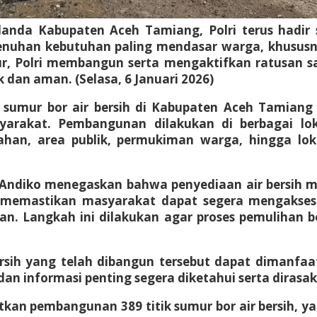
nda Kabupaten Aceh Tamiang, Polri terus hadir s
enuhan kebutuhan paling mendasar warga, khususny
ur, Polri membangun serta mengaktifkan ratusan s
k dan aman. (Selasa, 6 Januari 2026)
k sumur bor air bersih di Kabupaten Aceh Tamian
yarakat. Pembangunan dilakukan di berbagai loka
tahan, area publik, permukiman warga, hingga lok
Andiko menegaskan bahwa penyediaan air bersih me
t memastikan masyarakat dapat segera mengakses
iman. Langkah ini dilakukan agar proses pemulihan 
sih yang telah dibangun tersebut dapat dimanfa
an informasi penting segera diketahui serta diras
tkan pembangunan 389 titik sumur bor air bersih, ya