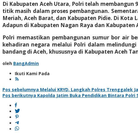
Di Kabupaten Aceh Utara, Polri telah membangun 9 tit
titik masih dalam proses pembangunan. Sementara 
Meriah, Aceh Barat, dan Kabupaten Pidie. Di Kota La
Adapun di Kabupaten Nagan Raya dan Kabupaten Ace
Polri memastikan pembangunan sumur bor air bers
kehadiran negara melalui Polri dalam melindung
bandang di Aceh, khususnya di Kabupaten Aceh Ta
oleh
BangAdmin
Ikuti Kami Pada
Navigasi
Pos sebelumnya
Melalui KRYD, Langkah Polres Trenggalek J
Pos berikutnya
Kapolda Jatim Buka Pendidikan Bintara Polri
pos