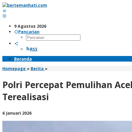
Lewati
ke
konten
9 Agustus 2026
Pencarian
RSS
Beranda
Polri
Homepage
»
Berita
»
Percepat
Pemulihan
Polri Percepat Pemulihan Aceh
Aceh
Tamiang,
Terealisasi
Target
389
Titik
oleh
6 Januari 2026
Sumur
BangAdmin
Bor
Air
Bersih,