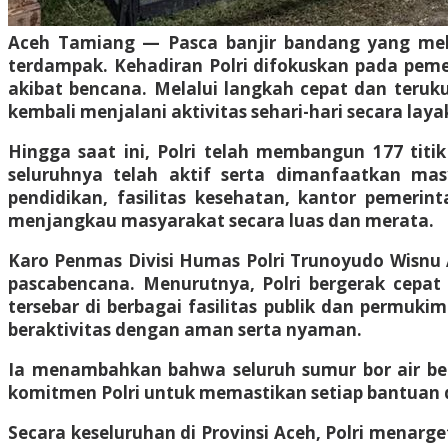
Aceh Tamiang — Pasca banjir bandang yang mela
terdampak. Kehadiran Polri difokuskan pada pem
akibat bencana. Melalui langkah cepat dan teruk
kembali menjalani aktivitas sehari-hari secara laya
Hingga saat ini, Polri telah membangun 177 titi
seluruhnya telah aktif serta dimanfaatkan mas
pendidikan, fasilitas kesehatan, kantor pemerin
menjangkau masyarakat secara luas dan merata.
Karo Penmas Divisi Humas Polri Trunoyudo Wisnu 
pascabencana. Menurutnya, Polri bergerak cepa
tersebar di berbagai fasilitas publik dan permuk
beraktivitas dengan aman serta nyaman.
Ia menambahkan bahwa seluruh sumur bor air ber
komitmen Polri untuk memastikan setiap bantuan d
Secara keseluruhan di Provinsi Aceh, Polri menarge