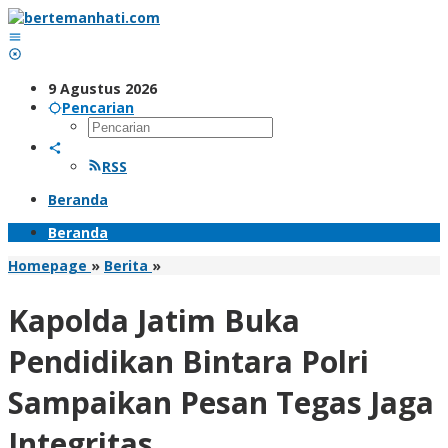
Lewati
ke
konten
9 Agustus 2026
Pencarian
RSS
Beranda
Beranda
Kapolda
Homepage
»
Berita
»
Jatim
Buka
Kapolda Jatim Buka
Pendidikan
Bintara
Pendidikan Bintara Polri
Polri
Sampaikan
Sampaikan Pesan Tegas Jaga
Pesan
Tegas
Integritas
Jaga