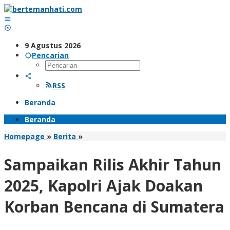
Lewati
ke
konten
9 Agustus 2026
Pencarian
RSS
Beranda
Beranda
Sampaikan
Homepage
»
Berita
»
Rilis
Akhir
Sampaikan Rilis Akhir Tahun
Tahun
2025,
2025, Kapolri Ajak Doakan
Kapolri
Ajak
Korban Bencana di Sumatera
Doakan
Korban
Bencana