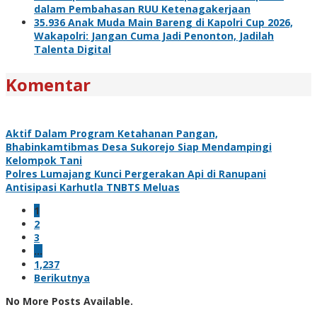
dalam Pembahasan RUU Ketenagakerjaan
35.936 Anak Muda Main Bareng di Kapolri Cup 2026,
Wakapolri: Jangan Cuma Jadi Penonton, Jadilah
Talenta Digital
Komentar
Aktif Dalam Program Ketahanan Pangan,
Bhabinkamtibmas Desa Sukorejo Siap Mendampingi
Kelompok Tani
Polres Lumajang Kunci Pergerakan Api di Ranupani
Antisipasi Karhutla TNBTS Meluas
1
2
3
…
1,237
Berikutnya
No More Posts Available.