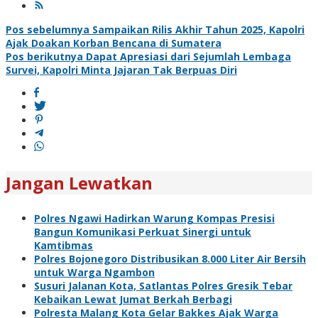
Navigasi
Pos sebelumnya
Sampaikan Rilis Akhir Tahun 2025, Kapolri
Ajak Doakan Korban Bencana di Sumatera
pos
Pos berikutnya
Dapat Apresiasi dari Sejumlah Lembaga
Survei, Kapolri Minta Jajaran Tak Berpuas Diri
Jangan Lewatkan
Polres Ngawi Hadirkan Warung Kompas Presisi
Bangun Komunikasi Perkuat Sinergi untuk
Kamtibmas
Polres Bojonegoro Distribusikan 8.000 Liter Air Bersih
untuk Warga Ngambon
Susuri Jalanan Kota, Satlantas Polres Gresik Tebar
Kebaikan Lewat Jumat Berkah Berbagi
Polresta Malang Kota Gelar Bakkes Ajak Warga