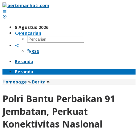
Lewati
ke
konten
8 Agustus 2026
Pencarian
RSS
Beranda
Beranda
Polri
Homepage
»
Berita
»
Bantu
Perbaikan
Polri Bantu Perbaikan 91
91
Jembatan,
Jembatan, Perkuat
Perkuat
Konektivitas
Konektivitas Nasional
Nasional