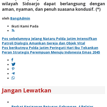
wilayah Sidoarjo dapat berlangsung dengan
aman, nyaman, dan penuh suasana kondusif. (*)
oleh
BangAdmin
Ikuti Kami Pada
Navigasi
Pos sebelumnya
Jelang Nataru Polda Jatim Intensifkan
Patroli Dialogis Amankan Gereja dan Objek Vital
pos
Pos berikutnya
Polda Jatim Peringati Hari Ibu Tekankan
Peran Strategis Perempuan Menuju Indonesia Emas 2045
Jangan Lewatkan
Berkat Kesigapan Petugas Gabungan, 4 Pelajar