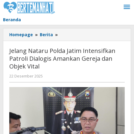
Lewati
ke
konten
Beranda
Jelang
Homepage
»
Berita
»
Nataru
Polda
Jelang Nataru Polda Jatim Intensifkan
Jatim
Patroli Dialogis Amankan Gereja dan
Intensifkan
Objek Vital
Patroli
Dialogis
oleh
22 Desember 2025
Amankan
BangAdmin
Gereja
dan
Objek
Vital