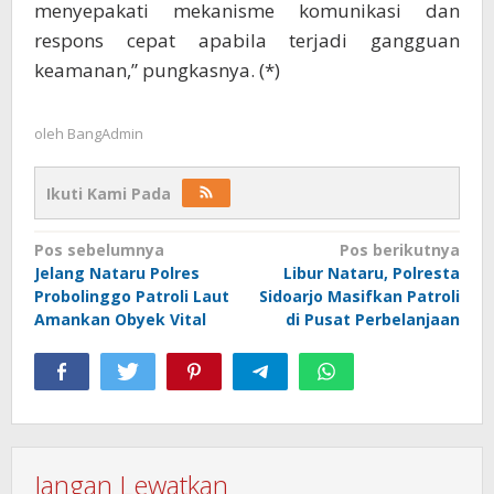
menyepakati mekanisme komunikasi dan
respons cepat apabila terjadi gangguan
keamanan,” pungkasnya. (*)
oleh
BangAdmin
Ikuti Kami Pada
Navigasi
Pos sebelumnya
Pos berikutnya
Jelang Nataru Polres
Libur Nataru, Polresta
pos
Probolinggo Patroli Laut
Sidoarjo Masifkan Patroli
Amankan Obyek Vital
di Pusat Perbelanjaan
Jangan Lewatkan