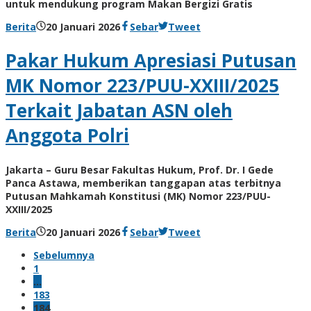
untuk mendukung program Makan Bergizi Gratis
oleh
Berita
20 Januari 2026
Sebar
Tweet
BangAdmin
Pakar Hukum Apresiasi Putusan
MK Nomor 223/PUU-XXIII/2025
Terkait Jabatan ASN oleh
Anggota Polri
Jakarta – Guru Besar Fakultas Hukum, Prof. Dr. I Gede
Panca Astawa, memberikan tanggapan atas terbitnya
Putusan Mahkamah Konstitusi (MK) Nomor 223/PUU-
XXIII/2025
oleh
Berita
20 Januari 2026
Sebar
Tweet
BangAdmin
Sebelumnya
1
…
183
184