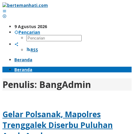
Lewati
ke
konten
9 Agustus 2026
Pencarian
RSS
Beranda
Beranda
Penulis:
BangAdmin
Gelar Polsanak, Mapolres
Trenggalek Diserbu Puluhan