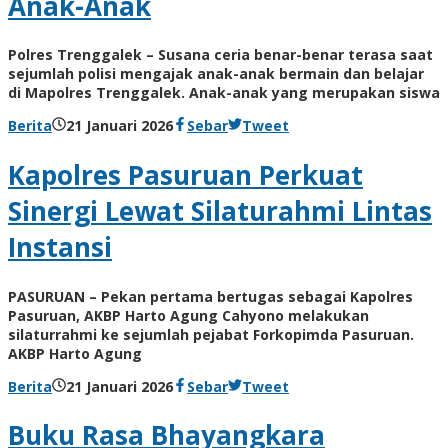
Anak-Anak
Polres Trenggalek – Susana ceria benar-benar terasa saat
sejumlah polisi mengajak anak-anak bermain dan belajar
di Mapolres Trenggalek. Anak-anak yang merupakan siswa
oleh
Berita
21 Januari 2026
Sebar
Tweet
BangAdmin
Kapolres Pasuruan Perkuat
Sinergi Lewat Silaturahmi Lintas
Instansi
PASURUAN – Pekan pertama bertugas sebagai Kapolres
Pasuruan, AKBP Harto Agung Cahyono melakukan
silaturrahmi ke sejumlah pejabat Forkopimda Pasuruan.
AKBP Harto Agung
oleh
Berita
21 Januari 2026
Sebar
Tweet
BangAdmin
Buku Rasa Bhayangkara