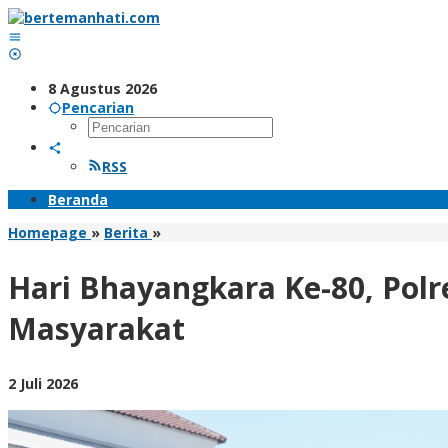
Lewati
ke
konten
8 Agustus 2026
Pencarian
RSS
Beranda
Hari
Homepage
»
Berita
»
Bhayangkara
Ke-
Hari Bhayangkara Ke-80, Polr
80,
Polresta
Masyarakat
Sidoarjo
Salurkan
Bantuan
oleh
2 Juli 2026
3
BangAdmin
ton
Beras
untuk