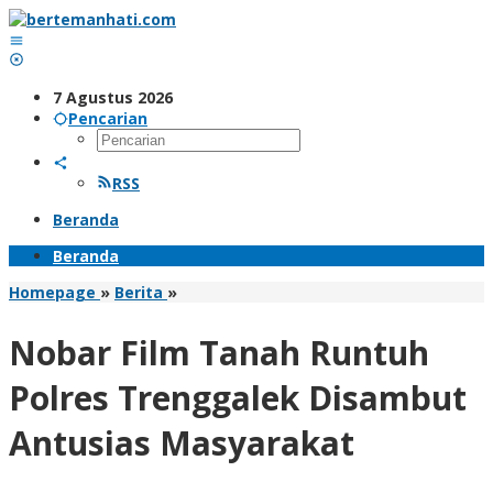
Lewati
ke
konten
7 Agustus 2026
Pencarian
RSS
Beranda
Beranda
Nobar
Homepage
»
Berita
»
Film
Tanah
Nobar Film Tanah Runtuh
Runtuh
Polres
Polres Trenggalek Disambut
Trenggalek
Disambut
Antusias Masyarakat
Antusias
Masyarakat