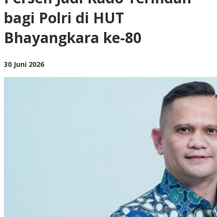
Jadi
bagi Polri di HUT
Kado
Terindah
bagi
Bhayangkara ke-80
Polri
di
HUT
oleh
30 Juni 2026
Bhayangkara
BangAdmin
ke-
80