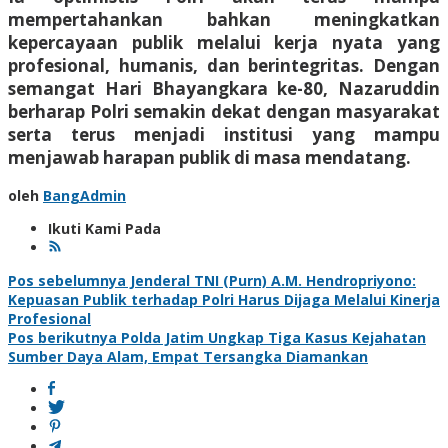
mempertahankan bahkan meningkatkan
kepercayaan publik melalui kerja nyata yang
profesional, humanis, dan berintegritas. Dengan
semangat Hari Bhayangkara ke-80, Nazaruddin
berharap Polri semakin dekat dengan masyarakat
serta terus menjadi institusi yang mampu
menjawab harapan publik di masa mendatang.
oleh
BangAdmin
Ikuti Kami Pada
Navigasi
Pos sebelumnya
Jenderal TNI (Purn) A.M. Hendropriyono:
Kepuasan Publik terhadap Polri Harus Dijaga Melalui Kinerja
pos
Profesional
Pos berikutnya
Polda Jatim Ungkap Tiga Kasus Kejahatan
Sumber Daya Alam, Empat Tersangka Diamankan