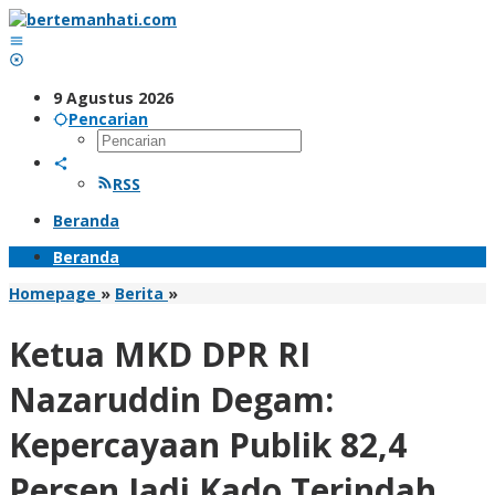
Lewati
ke
konten
9 Agustus 2026
Pencarian
RSS
Beranda
Beranda
Ketua
Homepage
»
Berita
»
MKD
DPR
Ketua MKD DPR RI
RI
Nazaruddin
Nazaruddin Degam:
Degam:
Kepercayaan
Kepercayaan Publik 82,4
Publik
82,4
Persen Jadi Kado Terindah
Persen