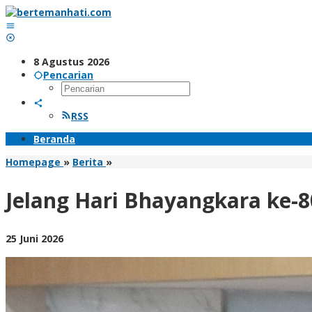
Lewati
ke
konten
8 Agustus 2026
Pencarian
RSS
Beranda
Jelang
Homepage
»
Berita
»
Hari
Bhayangkara
Jelang Hari Bhayangkara ke-80
ke-
80,
Polda
oleh
25 Juni 2026
Jatim
BangAdmin
Ikuti
Upacara
Pemuliaan
Nilai-
Nilai