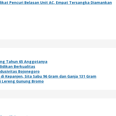
ikat Pencuri Belasan Unit AC, Empat Tersangka Diamankan
ang Tahun 65 Anggotanya
idikan Berkualitas
ndusivitas Bojonegoro
i Kepanjen, Sita Sabu 96 Gram dan Ganja 131 Gram
di Lereng Gunung Bromo