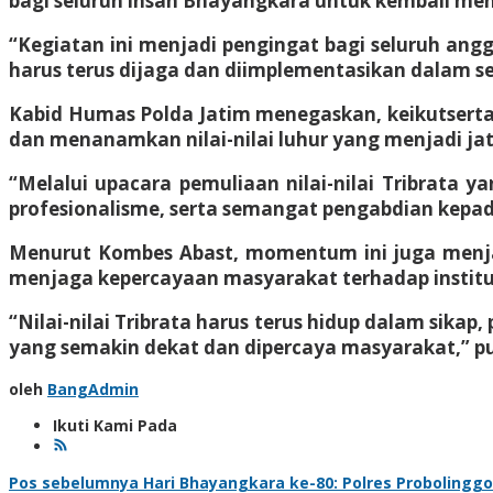
bagi seluruh insan Bhayangkara untuk kembali me
“Kegiatan ini menjadi pengingat bagi seluruh ang
harus terus dijaga dan diimplementasikan dalam se
Kabid Humas Polda Jatim menegaskan, keikutsert
dan menanamkan nilai-nilai luhur yang menjadi jati d
“Melalui upacara pemuliaan nilai-nilai Tribrata y
profesionalisme, serta semangat pengabdian kepad
Menurut Kombes Abast, momentum ini juga menjadi 
menjaga kepercayaan masyarakat terhadap institus
“Nilai-nilai Tribrata harus terus hidup dalam sika
yang semakin dekat dan dipercaya masyarakat,” pu
oleh
BangAdmin
Ikuti Kami Pada
Navigasi
Pos sebelumnya
Hari Bhayangkara ke-80: Polres Probolingg