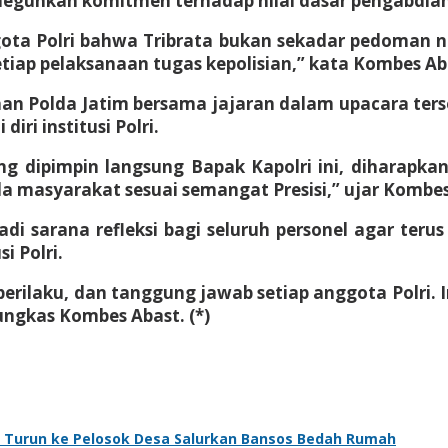
neguhkan komitmen terhadap nilai dasar pengabdian
gota Polri bahwa Tribrata bukan sekadar pedoman 
tiap pelaksanaan tugas kepolisian,” kata Kombes Ab
aan Polda Jatim bersama jajaran dalam upacara t
iri institusi Polri.
ang dipimpin langsung Bapak Kapolri ini, diharapk
a masyarakat sesuai semangat Presisi,” ujar Kombes
sarana refleksi bagi seluruh personel agar terus
i Polri.
p, perilaku, dan tanggung jawab setiap anggota Polr
ngkas Kombes Abast. (*)
o Turun ke Pelosok Desa Salurkan Bansos Bedah Rumah