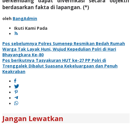
berkembang dapat diverifikasi secara objektif
berdasarkan fakta di lapangan. (*)
oleh
BangAdmin
Ikuti Kami Pada
Navigasi
Pos sebelumnya
Polres Sumenep Resmikan Bedah Rumah
Warga Tak Layak Huni, Wujud Kepedulian Polri di Hari
pos
Bhayangkara Ke-80
Pos berikutnya
Tasyakuran HUT ke-27 PP Polri di
Trenggalek Dibalut Suasana Kekeluargaan dan Penuh
Keakraban
Jangan Lewatkan