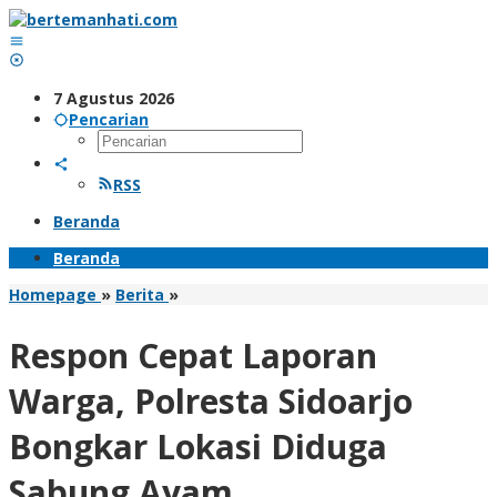
Lewati
ke
konten
7 Agustus 2026
Pencarian
RSS
Beranda
Beranda
Respon
Homepage
»
Berita
»
Cepat
Laporan
Respon Cepat Laporan
Warga,
Polresta
Warga, Polresta Sidoarjo
Sidoarjo
Bongkar
Bongkar Lokasi Diduga
Lokasi
Diduga
Sabung Ayam
Sabung