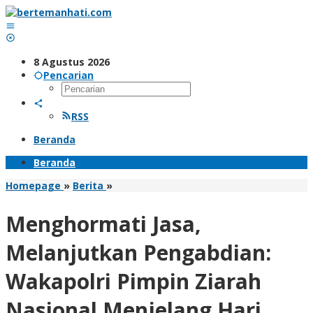
Lewati
ke
konten
8 Agustus 2026
Pencarian
RSS
Beranda
Beranda
Menghormati
Homepage
»
Berita
»
Jasa,
Melanjutkan
Menghormati Jasa,
Pengabdian:
Wakapolri
Melanjutkan Pengabdian:
Pimpin
Ziarah
Wakapolri Pimpin Ziarah
Nasional
Menjelang
Nasional Menjelang Hari
Hari