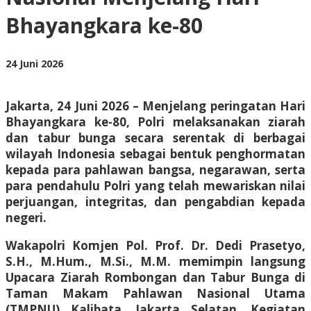
Bhayangkara
Bhayangkara ke-80
ke-
80
oleh
24 Juni 2026
BangAdmin
Jakarta, 24 Juni 2026 – Menjelang peringatan Hari
Bhayangkara ke-80, Polri melaksanakan ziarah
dan tabur bunga secara serentak di berbagai
wilayah Indonesia sebagai bentuk penghormatan
kepada para pahlawan bangsa, negarawan, serta
para pendahulu Polri yang telah mewariskan nilai
perjuangan, integritas, dan pengabdian kepada
negeri.
Wakapolri Komjen Pol. Prof. Dr. Dedi Prasetyo,
S.H., M.Hum., M.Si., M.M. memimpin langsung
Upacara Ziarah Rombongan dan Tabur Bunga di
Taman Makam Pahlawan Nasional Utama
(TMPNU) Kalibata, Jakarta Selatan. Kegiatan