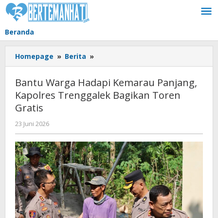
Lewati
ke
konten
Beranda
Bantu
Homepage
»
Berita
»
Warga
Hadapi
Bantu Warga Hadapi Kemarau Panjang,
Kemarau
Kapolres Trenggalek Bagikan Toren
Panjang,
Gratis
Kapolres
Trenggalek
oleh
23 Juni 2026
Bagikan
BangAdmin
Toren
Gratis