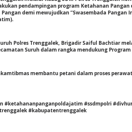
lakukan pendampingan program Ketahanan Pangan d
an Pangan demi mewujudkan “Swasembada Pangan In
atim).
Suruh Polres Trenggalek, Brigadir Saiful Bachtiar 
ecamatan Suruh dalam rangka mendukung Program
nkamtibmas membantu petani dalam proses perawat
ketahananpanganpoldajatim #ssdmpolri #divhumaspo
trenggalek #kabupatentrenggalek