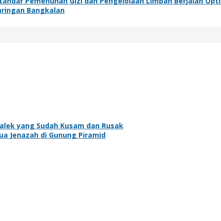
Standar Pemenuhan Gizi dan Pengelolaan Limbah Berjalan Opt
aringan Bangkalan
galek yang Sudah Kusam dan Rusak
ua Jenazah di Gunung Piramid