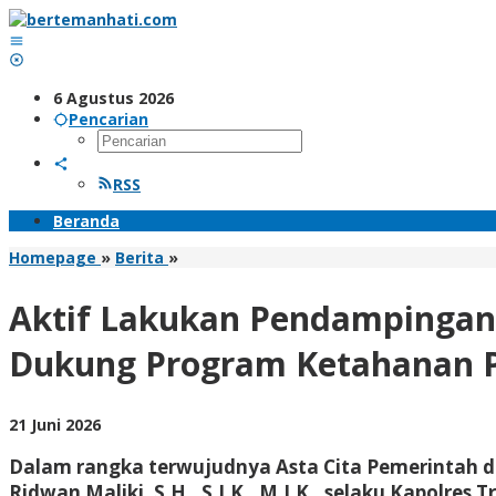
Lewati
ke
konten
6 Agustus 2026
Pencarian
RSS
Beranda
Aktif
Homepage
»
Berita
»
Lakukan
Pendampingan
Aktif Lakukan Pendampingan
Kelompok
Tani,
Dukung Program Ketahanan 
Bhabinkamtibmas
Desa
Nglebo
oleh
21 Juni 2026
Siap
BangAdmin
Dukung
Dalam rangka terwujudnya Asta Cita Pemerintah da
Program
Ketahanan
Ridwan Maliki, S.H., S.I.K., M.I.K., selaku Kapolr