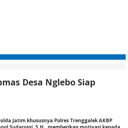
bmas Desa Nglebo Siap
Polda Jatim khususnya Polres Trenggalek AKBP
ompol Sudaroini, S.H., memberikan motivasi kepada