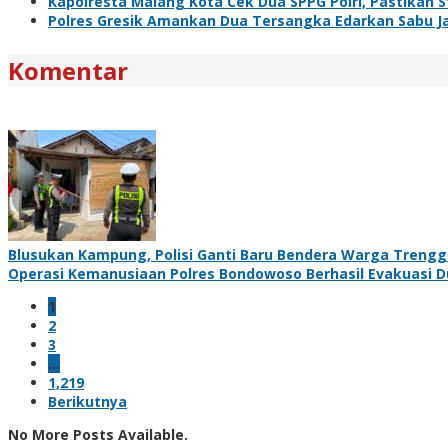
Kapolresta Malang Kota Cek Dua SPPG Polri, Pastikan 
Polres Gresik Amankan Dua Tersangka Edarkan Sabu J
Komentar
Blusukan Kampung, Polisi Ganti Baru Bendera Warga Treng
Operasi Kemanusiaan Polres Bondowoso Berhasil Evakuasi D
1
2
3
…
1,219
Berikutnya
No More Posts Available.