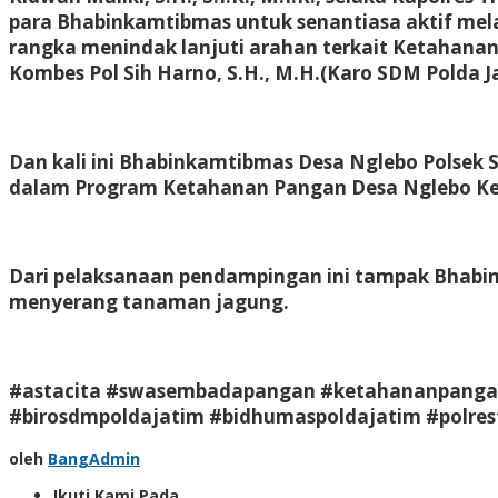
Pangan
para Bhabinkamtibmas untuk senantiasa aktif me
Jagung
rangka menindak lanjuti arahan terkait Ketahan
Kombes Pol Sih Harno, S.H., M.H.(Karo SDM Polda J
Dan kali ini Bhabinkamtibmas Desa Nglebo Polsek 
dalam Program Ketahanan Pangan Desa Nglebo K
Dari pelaksanaan pendampingan ini tampak Bhabi
menyerang tanaman jagung.
#astacita #swasembadapangan #ketahananpangan #
#birosdmpoldajatim #bidhumaspoldajatim #polres
oleh
BangAdmin
Ikuti Kami Pada