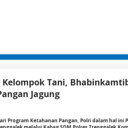
 Kelompok Tani, Bhabinkamti
Pangan Jagung
ri Program Ketahanan Pangan, Polri dalam hal ini 
es Trenggalek melalui Kabag SDM Polres Trenggalek K