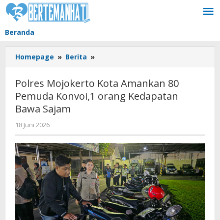
Lewati
ke
konten
Beranda
Polres
Homepage
»
Berita
»
Mojokerto
Kota
Polres Mojokerto Kota Amankan 80
Amankan
Pemuda Konvoi,1 orang Kedapatan
80
Bawa Sajam
Pemuda
Konvoi,1
oleh
18 Juni 2026
orang
BangAdmin
Kedapatan
Bawa
Sajam