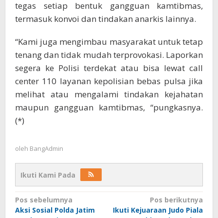
tegas setiap bentuk gangguan kamtibmas,
termasuk konvoi dan tindakan anarkis lainnya.
“Kami juga mengimbau masyarakat untuk tetap
tenang dan tidak mudah terprovokasi. Laporkan
segera ke Polisi terdekat atau bisa lewat call
center 110 layanan kepolisian bebas pulsa jika
melihat atau mengalami tindakan kejahatan
maupun gangguan kamtibmas, “pungkasnya.
(*)
oleh
BangAdmin
Ikuti Kami Pada
Navigasi
Pos sebelumnya
Pos berikutnya
Aksi Sosial Polda Jatim
Ikuti Kejuaraan Judo Piala
pos