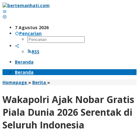
Lewati
ke
konten
7 Agustus 2026
Pencarian
RSS
Beranda
Beranda
Wakapolri
Homepage
»
Berita
»
Ajak
Nobar
Wakapolri Ajak Nobar Gratis
Gratis
Piala
Piala Dunia 2026 Serentak di
Dunia
2026
Seluruh Indonesia
Serentak
di
Seluruh