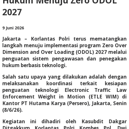
Hukum Menuju Zero ODOL
Menuju
Zero
2027
ODOL
2027
oleh
9 Juni 2026
BangAdmin
Jakarta – Korlantas Polri terus mematangkan
langkah menuju implementasi program Zero Over
Dimension and Over Loading (ODOL) 2027 melalui
penguatan sistem pengawasan dan penegakan
hukum berbasis teknologi.
Salah satu upaya yang dilakukan adalah dengan
melaksanakan koordinasi terkait kesiapan
penguatan teknologi Electronic Traffic Law
Enforcement Weight in Motion (ETLE WIM) di
Kantor PT Hutama Karya (Persero), Jakarta, Senin
(8/6/26).
Kegiatan ini dihadiri oleh Kasubdit Dakgar
Ditgakkum Korlantas Polri Kombes Pol. Dwi