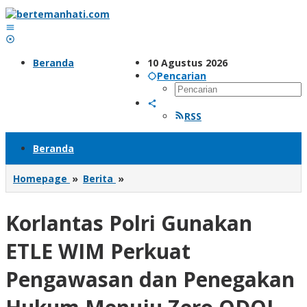
Lewati
ke
konten
Beranda
10 Agustus 2026
Pencarian
RSS
Beranda
Korlantas
Homepage
»
Berita
»
Polri
Gunakan
Korlantas Polri Gunakan
ETLE
WIM
Perkuat
ETLE WIM Perkuat
Pengawasan
dan
Pengawasan dan Penegakan
Penegakan
Hukum