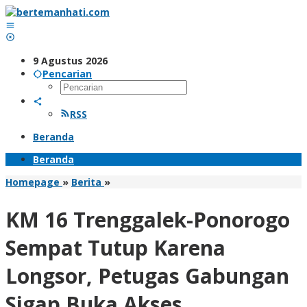
Lewati
ke
konten
9 Agustus 2026
Pencarian
RSS
Beranda
Beranda
KM
Homepage
»
Berita
»
16
Trenggalek-
KM 16 Trenggalek-Ponorogo
Ponorogo
Sempat
Sempat Tutup Karena
Tutup
Karena
Longsor, Petugas Gabungan
Longsor,
Petugas
Sigap Buka Akses
Gabungan