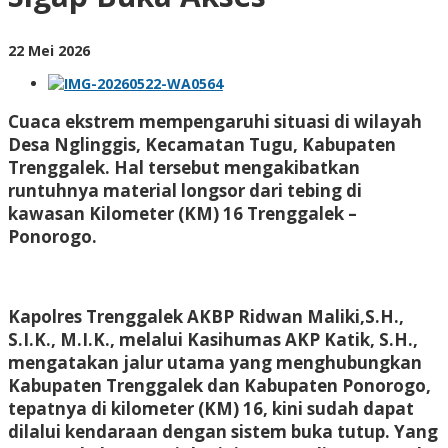
Sigap
Buka
Akses
oleh
22 Mei 2026
BangAdmin
Cuaca ekstrem mempengaruhi situasi di wilayah
Desa Nglinggis, Kecamatan Tugu, Kabupaten
Trenggalek. Hal tersebut mengakibatkan
runtuhnya material longsor dari tebing di
kawasan Kilometer (KM) 16 Trenggalek –
Ponorogo.
Kapolres Trenggalek AKBP Ridwan Maliki,S.H.,
S.I.K., M.I.K., melalui Kasihumas AKP Katik, S.H.,
mengatakan jalur utama yang menghubungkan
Kabupaten Trenggalek dan Kabupaten Ponorogo,
tepatnya di kilometer (KM) 16, kini sudah dapat
dilalui kendaraan dengan sistem buka tutup. Yang