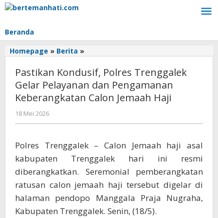
Lewati
ke
konten
Beranda
Pastikan
Homepage
»
Berita
»
Kondusif,
Pastikan Kondusif, Polres Trenggalek
Polres
Trenggalek
Gelar Pelayanan dan Pengamanan
Gelar
Keberangkatan Calon Jemaah Haji
Pelayanan
dan
oleh
18 Mei 2026
BangAdmin
Pengamanan
Keberangkatan
Calon
Polres Trenggalek – Calon Jemaah haji asal
Jemaah
kabupaten Trenggalek hari ini resmi
Haji
diberangkatkan. Seremonial pemberangkatan
ratusan calon jemaah haji tersebut digelar di
halaman pendopo Manggala Praja Nugraha,
Kabupaten Trenggalek. Senin, (18/5).