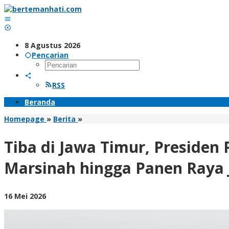
Lewati
ke
konten
8 Agustus 2026
Pencarian
RSS
Beranda
Tiba
Homepage
»
Berita
»
di
Jawa
Tiba di Jawa Timur, Preside
Timur,
Presiden
Marsinah hingga Panen Raya
Prabowo
Akan
Resmikan
oleh
16 Mei 2026
166
BangAdmin
SPPG
Polri,
Museum