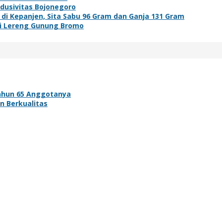
ndusivitas Bojonegoro
i Kepanjen, Sita Sabu 96 Gram dan Ganja 131 Gram
di Lereng Gunung Bromo
ahun 65 Anggotanya
n Berkualitas