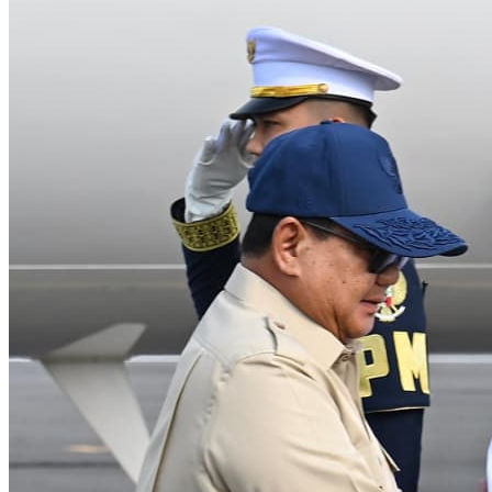
Ibu
Marsinah
hingga
Panen
Raya
Jagung