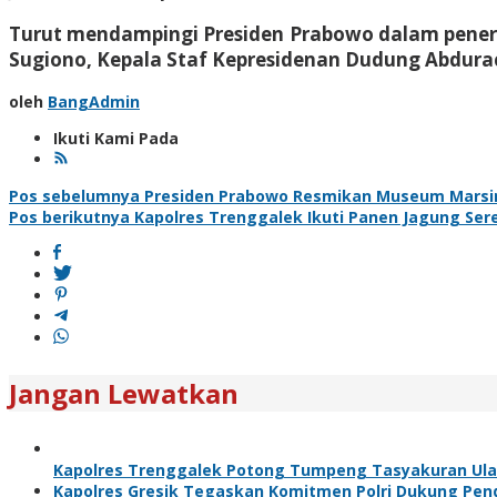
Turut mendampingi Presiden Prabowo dalam penerb
Sugiono, Kepala Staf Kepresidenan Dudung Abdurach
oleh
BangAdmin
Ikuti Kami Pada
Navigasi
Pos sebelumnya
Presiden Prabowo Resmikan Museum Marsin
Pos berikutnya
Kapolres Trenggalek Ikuti Panen Jagung Seren
pos
Jangan Lewatkan
Kapolres Trenggalek Potong Tumpeng Tasyakuran Ul
Kapolres Gresik Tegaskan Komitmen Polri Dukung Pend