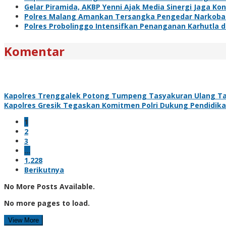
Gelar Piramida, AKBP Yenni Ajak Media Sinergi Jaga Ko
Polres Malang Amankan Tersangka Pengedar Narkoba d
Polres Probolinggo Intensifkan Penanganan Karhutla 
Komentar
Kapolres Trenggalek Potong Tumpeng Tasyakuran Ulang T
Kapolres Gresik Tegaskan Komitmen Polri Dukung Pendidika
1
2
3
…
1,228
Berikutnya
No More Posts Available.
No more pages to load.
View More