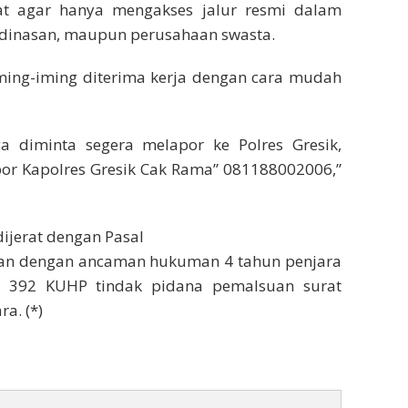
t agar hanya mengakses jalur resmi dalam
edinasan, maupun perusahaan swasta.
iming-iming diterima kerja dengan cara mudah
a diminta segera melapor ke Polres Gresik,
por Kapolres Gresik Cak Rama” 081188002006,”
ijerat dengan Pasal
uan dengan ancaman hukuman 4 tahun penjara
l 392 KUHP tindak pidana pemalsuan surat
a. (*)