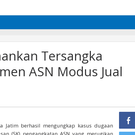
mankan Tersangka
tmen ASN Modus Jual
lda Jatim berhasil mengungkap kasus dugaan
san (SK) pengangkatan ASN yang merugikan