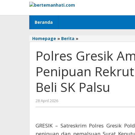
Lewati
ke
konten
Beranda
Polres
Homepage
»
Berita
»
Gresik
Polres Gresik A
Amankan
Tersangka
Penipuan
Penipuan Rekru
Rekrutmen
ASN
Beli SK Palsu
Modus
Jual
Beli
oleh
28 April 2026
SK
BangAdmin
Palsu
GRESIK – Satreskrim Polres Gresik Po
penipuan dan pemalsuan Surat Keputu