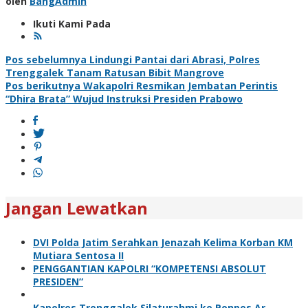
oleh
BangAdmin
Ikuti Kami Pada
Navigasi
Pos sebelumnya
Lindungi Pantai dari Abrasi, Polres
Trenggalek Tanam Ratusan Bibit Mangrove
pos
Pos berikutnya
Wakapolri Resmikan Jembatan Perintis
“Dhira Brata” Wujud Instruksi Presiden Prabowo
Jangan Lewatkan
DVI Polda Jatim Serahkan Jenazah Kelima Korban KM
Mutiara Sentosa II
PENGGANTIAN KAPOLRI “KOMPETENSI ABSOLUT
PRESIDEN”
Kapolres Trenggalek Silaturahmi ke Ponpes Ar-