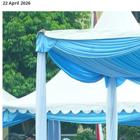
2026
oleh
22 April 2026
BangAdmin