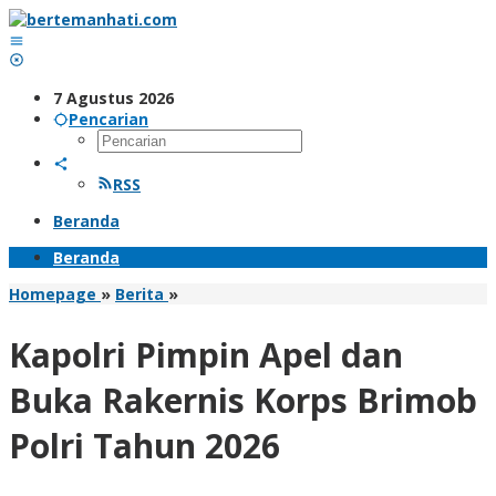
Lewati
ke
konten
7 Agustus 2026
Pencarian
RSS
Beranda
Beranda
Kapolri
Homepage
»
Berita
»
Pimpin
Apel
Kapolri Pimpin Apel dan
dan
Buka
Buka Rakernis Korps Brimob
Rakernis
Korps
Polri Tahun 2026
Brimob
Polri
Tahun