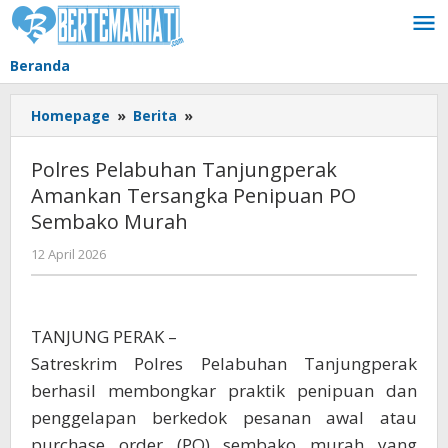
Lewati
ke
konten
Beranda
Polres
Homepage
»
Berita
»
Pelabuhan
Tanjungperak
Polres Pelabuhan Tanjungperak
Amankan
Amankan Tersangka Penipuan PO
Tersangka
Sembako Murah
Penipuan
PO
oleh
12 April 2026
Sembako
BangAdmin
Murah
TANJUNG PERAK –
Satreskrim Polres Pelabuhan Tanjungperak
berhasil membongkar praktik penipuan dan
penggelapan berkedok pesanan awal atau
purchase order (PO) sembako murah yang