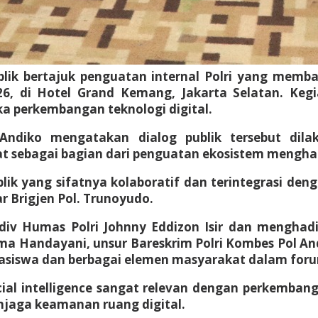
blik bertajuk penguatan internal Polri yang memb
l 2026, di Hotel Grand Kemang, Jakarta Selatan. 
ka perkembangan teknologi digital.
ndiko mengatakan dialog publik tersebut dilak
t sebagai bagian dari penguatan ekosistem menghad
blik yang sifatnya kolaboratif dan terintegrasi 
r Brigjen Pol. Trunoyudo.
div Humas Polri Johnny Eddizon Isir dan menghadi
ma Handayani, unsur Bareskrim Polri Kombes Pol A
ahasiswa dan berbagai elemen masyarakat dalam forum
ial intelligence sangat relevan dengan perkemba
jaga keamanan ruang digital.