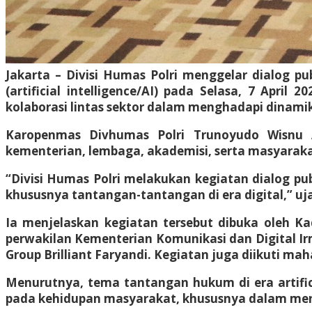
Jakarta – Divisi Humas Polri menggelar dialog pu
(artificial intelligence/AI) pada Selasa, 7 Apri
kolaborasi lintas sektor dalam menghadapi dinami
Karopenmas Divhumas Polri Trunoyudo Wisnu A
kementerian, lembaga, akademisi, serta masyaraka
“Divisi Humas Polri melakukan kegiatan dialog pu
khususnya tantangan-tantangan di era digital,” uja
Ia menjelaskan kegiatan tersebut dibuka oleh Ka
perwakilan Kementerian Komunikasi dan Digital Ir
Group Brilliant Faryandi. Kegiatan juga diikuti m
Menurutnya, tema tantangan hukum di era artific
pada kehidupan masyarakat, khususnya dalam men