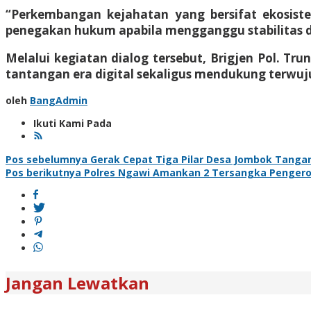
“Perkembangan kejahatan yang bersifat ekosistem
penegakan hukum apabila mengganggu stabilitas da
Melalui kegiatan dialog tersebut, Brigjen Pol. T
tantangan era digital sekaligus mendukung terwuju
oleh
BangAdmin
Ikuti Kami Pada
Navigasi
Pos sebelumnya
Gerak Cepat Tiga Pilar Desa Jombok Tang
Pos berikutnya
Polres Ngawi Amankan 2 Tersangka Pengeroyo
pos
Jangan Lewatkan