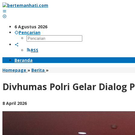
Lewati
ke
konten
6 Agustus 2026
Pencarian
RSS
Beranda
Divhumas
Homepage
»
Berita
»
Polri
Gelar
Divhumas Polri Gelar Dialog P
Dialog
Publik
Bahas
oleh
8 April 2026
Tantangan
BangAdmin
Hukum
di
Era
Artificial
Intelligence