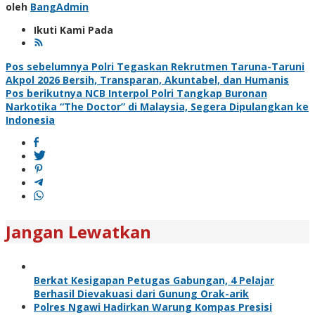
oleh
BangAdmin
Ikuti Kami Pada
Navigasi
Pos sebelumnya
Polri Tegaskan Rekrutmen Taruna-Taruni
Akpol 2026 Bersih, Transparan, Akuntabel, dan Humanis
pos
Pos berikutnya
NCB Interpol Polri Tangkap Buronan
Narkotika “The Doctor” di Malaysia, Segera Dipulangkan ke
Indonesia
Jangan Lewatkan
Berkat Kesigapan Petugas Gabungan, 4 Pelajar
Berhasil Dievakuasi dari Gunung Orak-arik
Polres Ngawi Hadirkan Warung Kompas Presisi