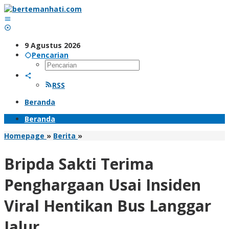
Lewati
ke
konten
9 Agustus 2026
Pencarian
RSS
Beranda
Beranda
Bripda
Homepage
»
Berita
»
Sakti
Terima
Bripda Sakti Terima
Penghargaan
Usai
Penghargaan Usai Insiden
Insiden
Viral
Viral Hentikan Bus Langgar
Hentikan
Bus
Jalur
Langgar