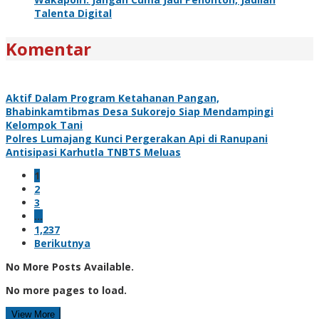
Talenta Digital
Komentar
Aktif Dalam Program Ketahanan Pangan,
Bhabinkamtibmas Desa Sukorejo Siap Mendampingi
Kelompok Tani
Polres Lumajang Kunci Pergerakan Api di Ranupani
Antisipasi Karhutla TNBTS Meluas
1
2
3
…
1,237
Berikutnya
No More Posts Available.
No more pages to load.
View More