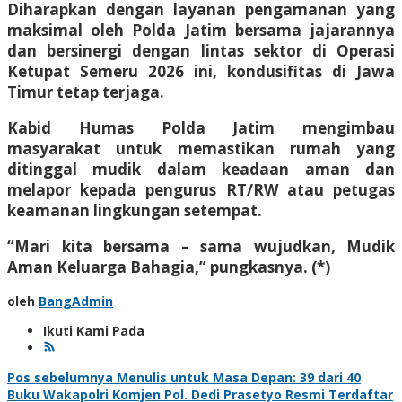
Diharapkan dengan layanan pengamanan yang
maksimal oleh Polda Jatim bersama jajarannya
dan bersinergi dengan lintas sektor di Operasi
Ketupat Semeru 2026 ini, kondusifitas di Jawa
Timur tetap terjaga.
Kabid Humas Polda Jatim mengimbau
masyarakat untuk memastikan rumah yang
ditinggal mudik dalam keadaan aman dan
melapor kepada pengurus RT/RW atau petugas
keamanan lingkungan setempat.
“Mari kita bersama – sama wujudkan, Mudik
Aman Keluarga Bahagia,” pungkasnya. (*)
oleh
BangAdmin
Ikuti Kami Pada
Navigasi
Pos sebelumnya
Menulis untuk Masa Depan: 39 dari 40
Buku Wakapolri Komjen Pol. Dedi Prasetyo Resmi Terdaftar