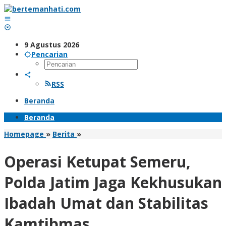
Lewati
ke
konten
9 Agustus 2026
Pencarian
RSS
Beranda
Beranda
Operasi
Homepage
»
Berita
»
Ketupat
Semeru,
Operasi Ketupat Semeru,
Polda
Jatim
Polda Jatim Jaga Kekhusukan
Jaga
Kekhusukan
Ibadah Umat dan Stabilitas
Ibadah
Umat
Kamtibmas
dan