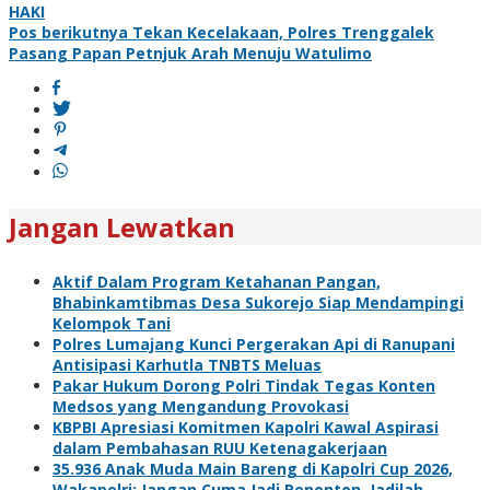
pos
HAKI
Pos berikutnya
Tekan Kecelakaan, Polres Trenggalek
Pasang Papan Petnjuk Arah Menuju Watulimo
Jangan Lewatkan
Aktif Dalam Program Ketahanan Pangan,
Bhabinkamtibmas Desa Sukorejo Siap Mendampingi
Kelompok Tani
Polres Lumajang Kunci Pergerakan Api di Ranupani
Antisipasi Karhutla TNBTS Meluas
Pakar Hukum Dorong Polri Tindak Tegas Konten
Medsos yang Mengandung Provokasi
KBPBI Apresiasi Komitmen Kapolri Kawal Aspirasi
dalam Pembahasan RUU Ketenagakerjaan
35.936 Anak Muda Main Bareng di Kapolri Cup 2026,
Wakapolri: Jangan Cuma Jadi Penonton, Jadilah