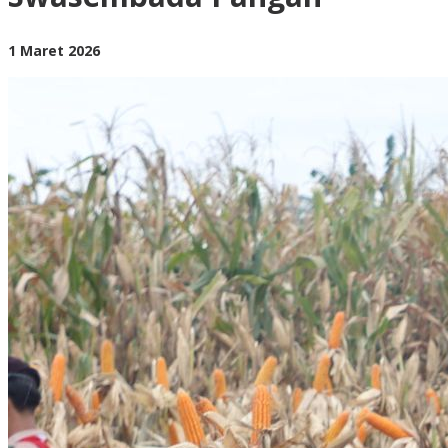
Penuhi
Target
Swasembada
oleh
1 Maret 2026
Pangan
BangAdmin