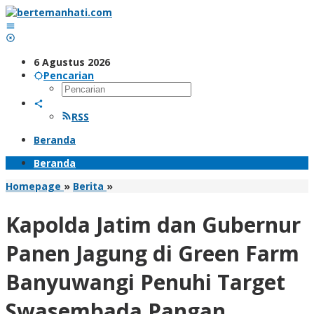
Lewati
ke
konten
6 Agustus 2026
Pencarian
RSS
Beranda
Beranda
‎Kapolda
Homepage
»
Berita
»
Jatim
dan
‎Kapolda Jatim dan Gubernur
Gubernur
Panen
Panen Jagung di Green Farm
Jagung
di
Banyuwangi Penuhi Target
Green
Farm
Swasembada Pangan
Banyuwangi