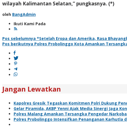
wilayah Kalimantan Selatan,” pungkasnya. (*)
oleh
BangAdmin
Ikuti Kami Pada
Navigasi
Pos sebelumnya
*Setelah Eropa dan Amerika, Rasa Bhayangk
Pos berikutnya
Polres Probolinggo Kota Amankan Tersangka
pos
Jangan Lewatkan
Kapolres Gresik Tegaskan Komitmen Polri Dukung Pend
Gelar Piramida, AKBP Yenni Ajak Media Sinergi Jaga Ko
Polres Malang Amankan Tersangka Pengedar Narkoba d
Polres Probolinggo Intensifkan Penanganan Karhutla 