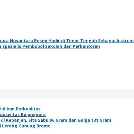
ara Nusantara Resmi Hadir di Timur Tengah Sebagai Instrume
 Spesialis Pembobol Sekolah dan Perkantoran
idikan Berkualitas
ndusivitas Bojonegoro
i Kepanjen, Sita Sabu 96 Gram dan Ganja 131 Gram
di Lereng Gunung Bromo