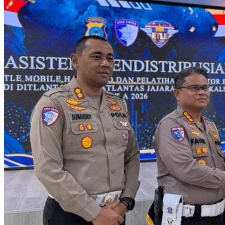
di
Polda
Kalsel