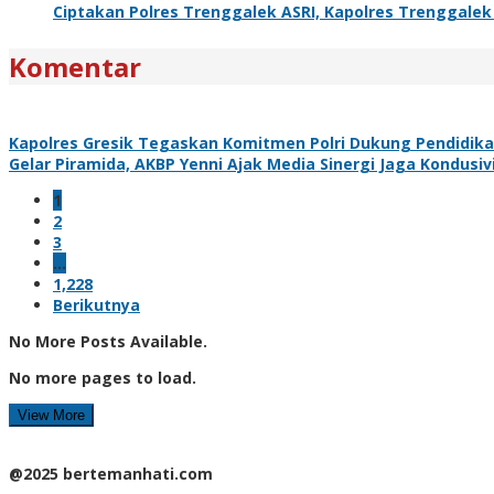
Ciptakan Polres Trenggalek ASRI, Kapolres Trenggal
Komentar
Kapolres Gresik Tegaskan Komitmen Polri Dukung Pendidika
Gelar Piramida, AKBP Yenni Ajak Media Sinergi Jaga Kondusi
1
2
3
…
1,228
Berikutnya
No More Posts Available.
No more pages to load.
View More
@2025 bertemanhati.com