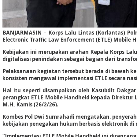
BANJARMASIN – Korps Lalu Lintas (Korlantas) Polr
Electronic Traffic Law Enforcement (ETLE) Mobile 
Kebijakan ini merupakan arahan Kepala Korps Lalu
digitalisasi penindakan sebagai bagian dari transfor
Pelaksanaan kegiatan tersebut berada di bawah kend
konsisten mengawal implementasi ETLE secara nasion
Hal itu seperti disampaikan oleh Kasubdit Dakga
perangkat ETLE Mobile Handheld kepada Direktur Lal
M.H, Kamis (26/2/26).
Kombes Pol Dwi Sumrahadi mengatakan, penyerahan
kebijakan penegakan hukum berbasis elektronik di 
“Implementasi ETLE Mobile Handheld ini dirancang 