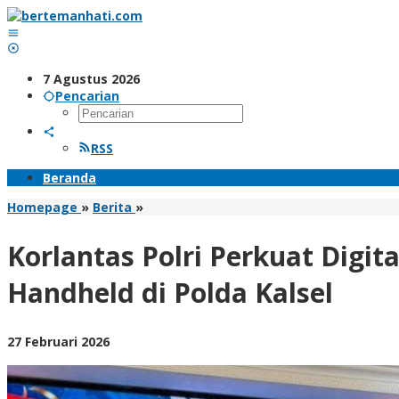
Lewati
ke
konten
7 Agustus 2026
Pencarian
RSS
Beranda
Korlantas
Homepage
»
Berita
»
Polri
Perkuat
Korlantas Polri Perkuat Digi
Digitalisasi
Penegakan
Handheld di Polda Kalsel
Hukum
Lalu
Lintas
oleh
27 Februari 2026
Dengan
BangAdmin
ETLE
Mobile
Handheld