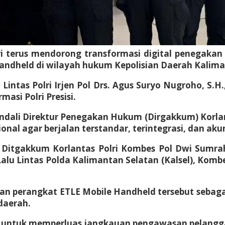
i terus mendorong transformasi digital penegakan
Handheld di wilayah hukum Kepolisian Daerah Kalima
 Lintas Polri Irjen Pol Drs. Agus Suryo Nugroho, 
masi Polri Presisi.
ali Direktur Penegakan Hukum (Dirgakkum) Korlantas
al agar berjalan terstandar, terintegrasi, dan akun
r Ditgakkum Korlantas Polri Kombes Pol Dwi Sumrah
u Lintas Polda Kalimantan Selatan (Kalsel), Kombes P
 perangkat ETLE Mobile Handheld tersebut sebagai 
daerah.
untuk memperluas jangkauan pengawasan pelanggaran l