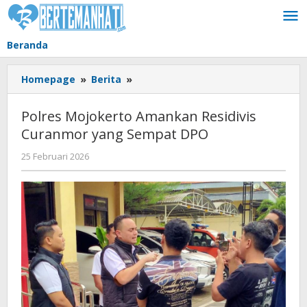
Lewati
ke
konten
Beranda
Polres
Homepage
»
Berita
»
Mojokerto
Amankan
Polres Mojokerto Amankan Residivis
Residivis
Curanmor yang Sempat DPO
Curanmor
yang
oleh
25 Februari 2026
Sempat
BangAdmin
DPO