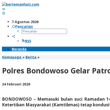
Lewati
ke
konten
7 Agustus 2026
Pencarian
RSS
Beranda
Polres
Homepage
»
Berita
»
Bondowoso
Gelar
Polres Bondowoso Gelar Patr
Patroli
Sahur
Jaga
oleh
24 Februari 2026
Kekhusyukan
BangAdmin
Ramadan
BONDOWOSO – Memasuki bulan suci Ramadan 1447
Ketertiban Masyarakat (Kamtibmas) tetap kondusi