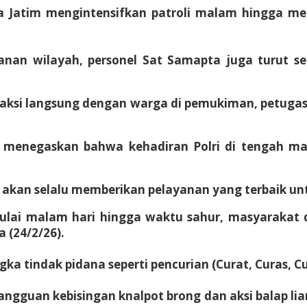
a Jatim mengintensifkan patroli malam hingga m
nan wilayah, personel Sat Samapta juga turut 
raksi langsung dengan warga di pemukiman, petuga
 menegaskan bahwa kehadiran Polri di tengah ma
 akan selalu memberikan pelayanan yang terbaik u
mulai malam hari hingga waktu sahur, masyaraka
 (24/2/26).
gka tindak pidana seperti pencurian (Curat, Curas, 
ngguan kebisingan knalpot brong dan aksi balap l