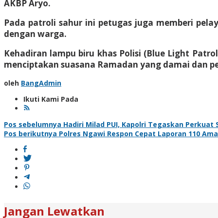
AKBP Aryo.
​Pada patroli sahur ini petugas juga memberi p
dengan warga.
​Kehadiran lampu biru khas Polisi (Blue Light Pat
menciptakan suasana Ramadan yang damai dan penu
oleh
BangAdmin
Ikuti Kami Pada
Navigasi
Pos sebelumnya
Hadiri Milad PUI, Kapolri Tegaskan Perkuat
Pos berikutnya
Polres Ngawi Respon Cepat Laporan 110 A
pos
Jangan Lewatkan