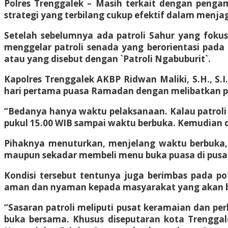
Polres Trenggalek – Masih terkait dengan penga
strategi yang terbilang cukup efektif dalam menj
Setelah sebelumnya ada patroli Sahur yang foku
menggelar patroli senada yang berorientasi pad
atau yang disebut dengan `Patroli Ngabuburit`.
Kapolres Trenggalek AKBP Ridwan Maliki, S.H., S.I.
hari pertama puasa Ramadan dengan melibatkan per
“Bedanya hanya waktu pelaksanaan. Kalau patroli 
pukul 15.00 WIB sampai waktu berbuka. Kemudian di
Pihaknya menuturkan, menjelang waktu berbuka, 
maupun sekadar membeli menu buka puasa di pusat
Kondisi tersebut tentunya juga berimbas pada p
aman dan nyaman kepada masyarakat yang akan b
“Sasaran patroli meliputi pusat keramaian dan per
buka bersama. Khusus diseputaran kota Trenggale