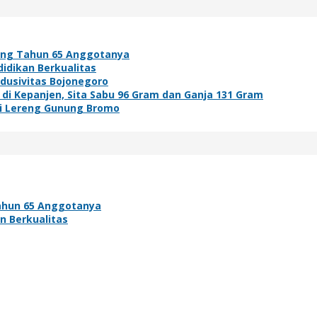
ang Tahun 65 Anggotanya
idikan Berkualitas
ndusivitas Bojonegoro
i Kepanjen, Sita Sabu 96 Gram dan Ganja 131 Gram
di Lereng Gunung Bromo
ahun 65 Anggotanya
n Berkualitas