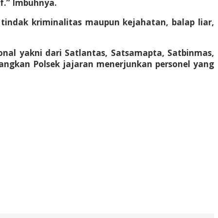
if.” Imbuhnya.
indak kriminalitas maupun kejahatan, balap liar,
nal yakni dari Satlantas, Satsamapta, Satbinmas,
edangkan Polsek jajaran menerjunkan personel yang