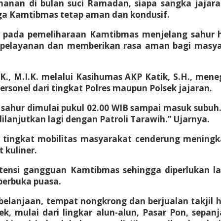
manan di bulan suci Ramadan, siapa sangka jajara
aga Kamtibmas tetap aman dan kondusif.
s pada pemeliharaan Kamtibmas menjelang sahur hi
a pelayanan dan memberikan rasa aman bagi masya
K., M.I.K. melalui Kasihumas AKP Katik, S.H., mene
sonel dari tingkat Polres maupun Polsek jajaran.
sahur dimulai pukul 02.00 WIB sampai masuk subuh
lanjutkan lagi dengan Patroli Tarawih.” Ujarnya.
tingkat mobilitas masyarakat cenderung meningkat
 kuliner.
otensi gangguan Kamtibmas sehingga diperlukan l
erbuka puasa.
belanjaan, tempat nongkrong dan berjualan takjil h
k, mulai dari lingkar alun-alun, Pasar Pon, sepa