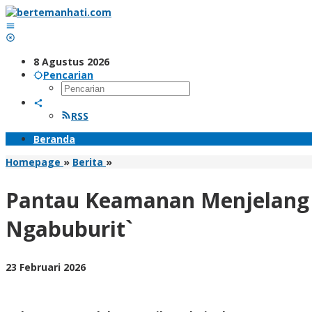
Lewati
ke
konten
8 Agustus 2026
Pencarian
RSS
Beranda
Pantau
Homepage
»
Berita
»
Keamanan
Menjelang
Pantau Keamanan Menjelang B
Buka
Puasa,
Ngabuburit`
Polres
Trenggalek
Pertebal
oleh
23 Februari 2026
`Patroli
BangAdmin
Ngabuburit`