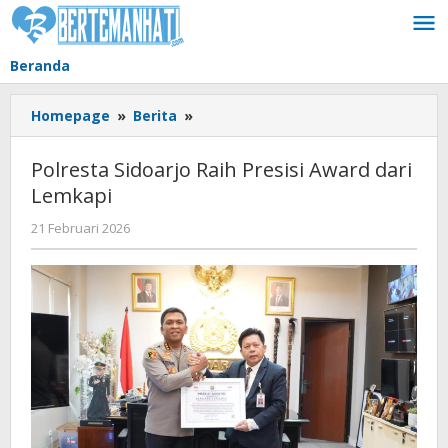
Lewati
ke
konten
Beranda
Polresta
Homepage
»
Berita
»
Sidoarjo
Raih
Polresta Sidoarjo Raih Presisi Award dari
Presisi
Lemkapi
Award
dari
oleh
21 Februari 2026
Lemkapi
BangAdmin