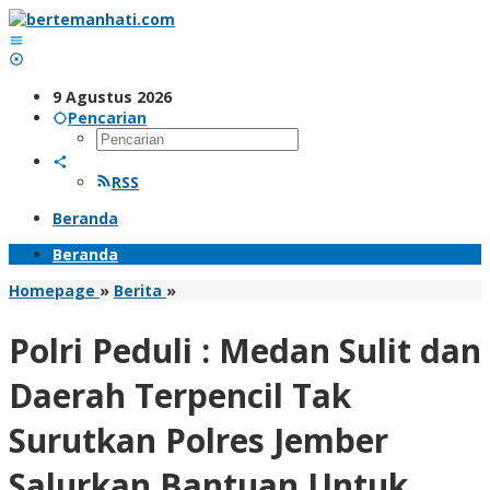
Lewati
ke
konten
9 Agustus 2026
Pencarian
RSS
Beranda
Beranda
Polri
Homepage
»
Berita
»
Peduli
:
Polri Peduli : Medan Sulit dan
Medan
Sulit
Daerah Terpencil Tak
dan
Daerah
Surutkan Polres Jember
Terpencil
Tak
Salurkan Bantuan Untuk
Surutkan