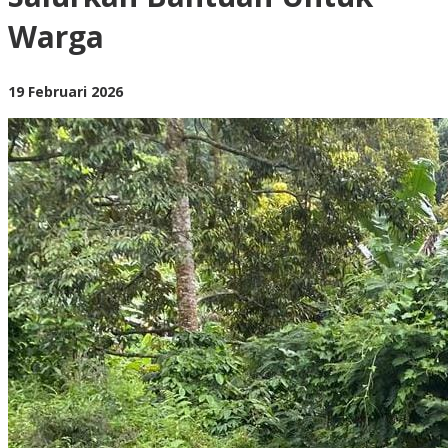
Polres
Warga
Jember
Salurkan
Bantuan
Untuk
oleh
19 Februari 2026
Warga
BangAdmin