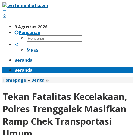
Lewati
ke
konten
9 Agustus 2026
Pencarian
RSS
Beranda
Beranda
Tekan
Homepage
»
Berita
»
Fatalitas
Kecelakaan,
Tekan Fatalitas Kecelakaan,
Polres
Trenggalek
Polres Trenggalek Masifkan
Masifkan
Ramp
Ramp Chek Transportasi
Chek
Transportasi
Umum
Umum