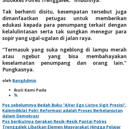
Sidokkes Polres Trenggalek.” Imbuhnya.
Tak berhenti disitu, kesempatan tersebut juga
dimanfaatkan petugas untuk memberikan
edukasi kepada para penumpang terkait dengan
kelalulintasan serta tak sungkan menegur para
sopir yang ugal-ugalan di jalan raya.
“Termasuk yang suka ngeblong di lampu merah
atau ngebut yang bisa membahayakan
keselamatan penumpang dan orang lain.”
Pungkasnya.
oleh
BangAdmin
Ikuti Kami Pada
Navigasi
Pos sebelumnya
Bedah Buku “Alter Ego Listyo Sigit Presisi”,
Kalemdiklat Polri: Reformasi adalah Proses Berkelanjutan
pos
dalam Demokrasi
Pos berikutnya
Gerakan Resik-Resik Pantai Polres
Trenggalek Libatkan Elemen Masyarakat Hingga Pelajar