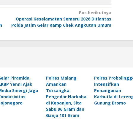
Pos berikutnya
Operasi Keselamatan Semeru 2026 Ditlantas
n
Polda Jatim Gelar Ramp Chek Angkutan Umum
Gelar Piramida,
Polres Malang
Polres Probolingg
AKBP Yenni Ajak
Amankan
Intensifkan
Media Sinergi Jaga
Tersangka
Penanganan
Kondusivitas
Pengedar Narkoba
Karhutla di Leren
Bojonegoro
di Kepanjen, Sita
Gunung Bromo
Sabu 96 Gram dan
Ganja 131 Gram