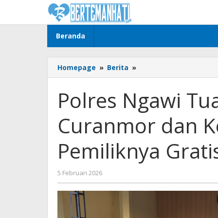
Lewati
ke
konten
Beranda
Polres
Homepage
»
Berita
»
Ngawi
Tuai
Polres Ngawi Tua
Apresiasi,
Ungkap
Curanmor dan K
Curanmor
dan
Kembalikan
Pemiliknya Grati
Motor
ke
Pemiliknya
oleh
5 Februari 2026
Gratis
BangAdmin