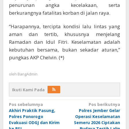
penurunan angka kecelakaan, serta
berkurangnya fatalitas korban di jalan raya.
“Harapannya, tercipta kondisi lalu lintas yang
aman dan tertib, khususnya menjelang
Ramadan dan Idul Fitri. Keselamatan adalah
kebutuhan bersama, bukan sekadar aturan,”
pungkas AKP Chelvin. (*)
oleh
BangAdmin
Ikuti Kami Pada
Navigasi
Pos sebelumnya
Pos berikutnya
Akhiri Praktik Pasung,
Polres Jember Gelar
pos
Polres Ponorogo
Operasi Keselamatan
Evakuasi ODGJ dan Kirim
Semeru 2026 Ciptakan
ke RSJ
Budaya Tertib Lalin