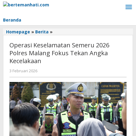
Lewati
ke
konten
Beranda
Operasi
Homepage
»
Berita
»
Keselamatan
Operasi Keselamatan Semeru 2026
Semeru
2026
Polres Malang Fokus Tekan Angka
Polres
Kecelakaan
Malang
Fokus
oleh
3 Februari 2026
BangAdmin
Tekan
Angka
Kecelakaan