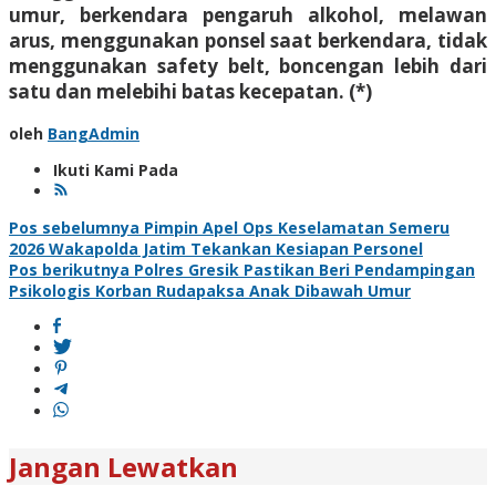
umur, berkendara pengaruh alkohol, melawan
arus, menggunakan ponsel saat berkendara, tidak
menggunakan safety belt, boncengan lebih dari
satu dan melebihi batas kecepatan. (*)
oleh
BangAdmin
Ikuti Kami Pada
Navigasi
Pos sebelumnya
Pimpin Apel Ops Keselamatan Semeru
2026 Wakapolda Jatim Tekankan Kesiapan Personel
pos
Pos berikutnya
Polres Gresik Pastikan Beri Pendampingan
Psikologis Korban Rudapaksa Anak Dibawah Umur
Jangan Lewatkan