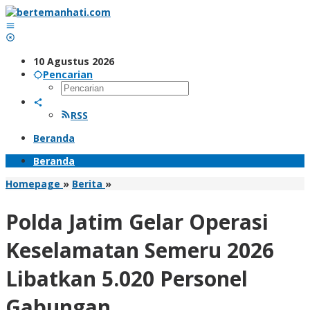
Lewati
ke
konten
10 Agustus 2026
Pencarian
RSS
Beranda
Beranda
Polda
Homepage
»
Berita
»
Jatim
Gelar
Polda Jatim Gelar Operasi
Operasi
Keselamatan
Keselamatan Semeru 2026
Semeru
2026
Libatkan 5.020 Personel
Libatkan
5.020
Gabungan
Personel