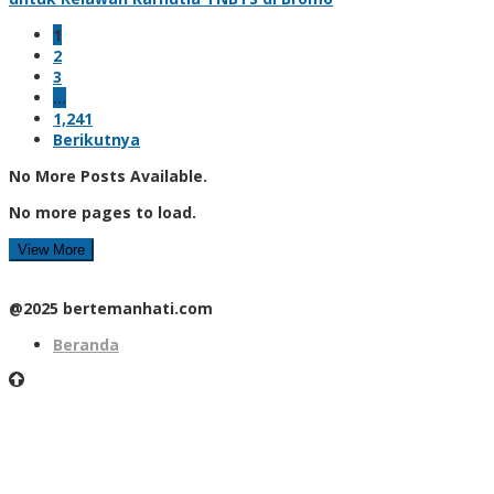
1
2
3
…
1,241
Berikutnya
No More Posts Available.
No more pages to load.
View More
@2025 bertemanhati.com
Beranda