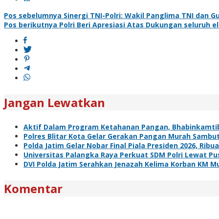
Navigasi
Pos sebelumnya
Sinergi TNI-Polri: Wakil Panglima TNI dan 
Pos berikutnya
Polri Beri Apresiasi Atas Dukungan seluruh e
pos
Jangan Lewatkan
Aktif Dalam Program Ketahanan Pangan, Bhabinkamti
Polres Blitar Kota Gelar Gerakan Pangan Murah Sambu
Polda Jatim Gelar Nobar Final Piala Presiden 2026, R
Universitas Palangka Raya Perkuat SDM Polri Lewat Pus
DVI Polda Jatim Serahkan Jenazah Kelima Korban KM Mu
Komentar