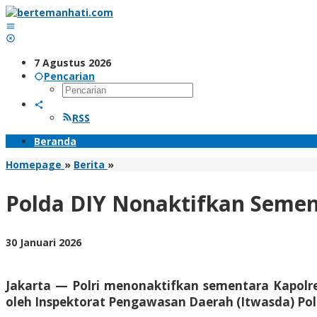
Lewati
ke
konten
7 Agustus 2026
Pencarian
RSS
Beranda
Polda
Homepage
»
Berita
»
DIY
Nonaktifkan
Polda DIY Nonaktifkan Seme
Sementara
Kapolresta
Sleman
oleh
30 Januari 2026
Berdasarkan
BangAdmin
Rekomendasi
ADTT
Jakarta — Polri menonaktifkan sementara Kapolr
oleh Inspektorat Pengawasan Daerah (Itwasda) Po