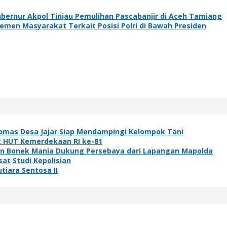
Gubernur Akpol Tinjau Pemulihan Pascabanjir di Aceh Tamiang
lemen Masyarakat Terkait Posisi Polri di Bawah Presiden
bmas Desa Jajar Siap Mendampingi Kelompok Tani
t HUT Kemerdekaan RI ke-81
ibuan Bonek Mania Dukung Persebaya dari Lapangan Mapolda
at Studi Kepolisian
tiara Sentosa II