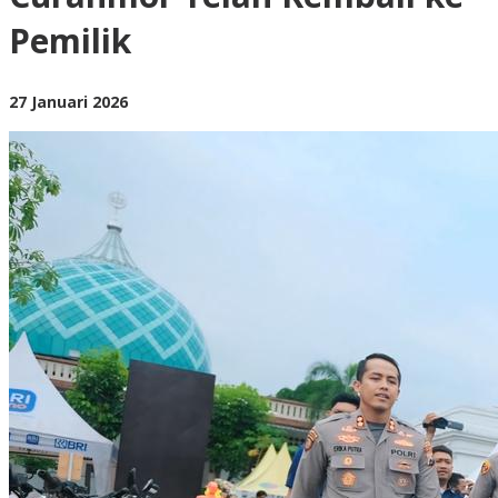
Curanmor
Pemilik
Telah
Kembali
ke
Pemilik
oleh
27 Januari 2026
BangAdmin