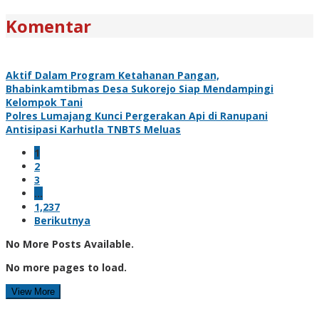
Komentar
Aktif Dalam Program Ketahanan Pangan,
Bhabinkamtibmas Desa Sukorejo Siap Mendampingi
Kelompok Tani
Polres Lumajang Kunci Pergerakan Api di Ranupani
Antisipasi Karhutla TNBTS Meluas
1
2
3
…
1,237
Berikutnya
No More Posts Available.
No more pages to load.
View More