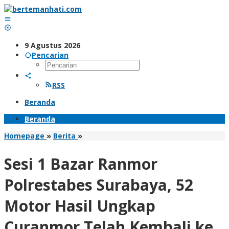
Lewati
ke
konten
9 Agustus 2026
Pencarian
RSS
Beranda
Beranda
Sesi
Homepage
»
Berita
»
1
Bazar
Sesi 1 Bazar Ranmor
Ranmor
Polrestabes
Polrestabes Surabaya, 52
Surabaya,
52
Motor Hasil Ungkap
Motor
Hasil
Curanmor Telah Kembali ke
Ungkap