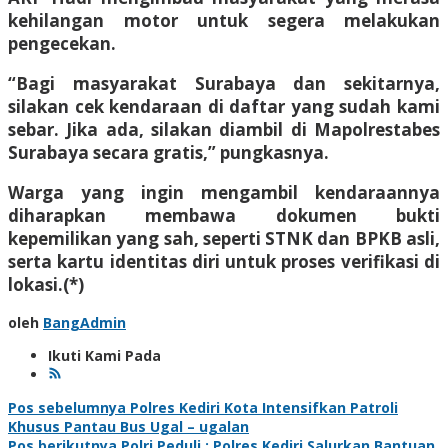
kehilangan motor untuk segera melakukan
pengecekan.
“Bagi masyarakat Surabaya dan sekitarnya,
silakan cek kendaraan di daftar yang sudah kami
sebar. Jika ada, silakan diambil di Mapolrestabes
Surabaya secara gratis,” pungkasnya.
Warga yang ingin mengambil kendaraannya
diharapkan membawa dokumen bukti
kepemilikan yang sah, seperti STNK dan BPKB asli,
serta kartu identitas diri untuk proses verifikasi di
lokasi.(*)
oleh
BangAdmin
Ikuti Kami Pada
Navigasi
Pos sebelumnya
Polres Kediri Kota Intensifkan Patroli
Khusus Pantau Bus Ugal – ugalan
Pos berikutnya
Polri Peduli : Polres Kediri Salurkan Bantuan