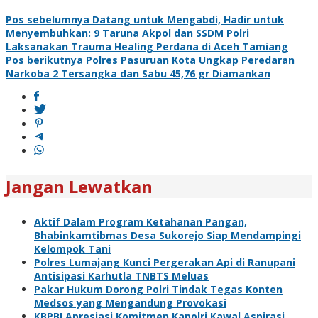
Navigasi
Pos sebelumnya
Datang untuk Mengabdi, Hadir untuk
Menyembuhkan: 9 Taruna Akpol dan SSDM Polri
pos
Laksanakan Trauma Healing Perdana di Aceh Tamiang
Pos berikutnya
Polres Pasuruan Kota Ungkap Peredaran
Narkoba 2 Tersangka dan Sabu 45,76 gr Diamankan
Jangan Lewatkan
Aktif Dalam Program Ketahanan Pangan,
Bhabinkamtibmas Desa Sukorejo Siap Mendampingi
Kelompok Tani
Polres Lumajang Kunci Pergerakan Api di Ranupani
Antisipasi Karhutla TNBTS Meluas
Pakar Hukum Dorong Polri Tindak Tegas Konten
Medsos yang Mengandung Provokasi
KBPBI Apresiasi Komitmen Kapolri Kawal Aspirasi