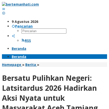
Lewati
ke
konten
9 Agustus 2026
Pencarian
RSS
Beranda
Beranda
Bersatu
Homepage
»
Berita
»
Pulihkan
Negeri:
Bersatu Pulihkan Negeri:
Latsitardus
2026
Latsitardus 2026 Hadirkan
Hadirkan
Aksi
Aksi Nyata untuk
Nyata
untuk
Masyarakat Aceh Tamiang
Masyarakat