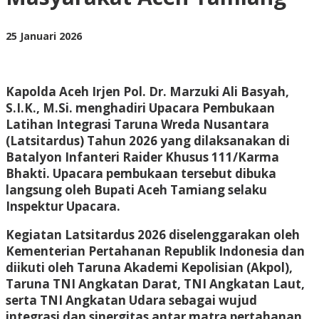
Aceh
Tamiang
oleh
25 Januari 2026
BangAdmin
Kapolda Aceh Irjen Pol. Dr. Marzuki Ali Basyah,
S.I.K., M.Si. menghadiri Upacara Pembukaan
Latihan Integrasi Taruna Wreda Nusantara
(Latsitardus) Tahun 2026 yang dilaksanakan di
Batalyon Infanteri Raider Khusus 111/Karma
Bhakti. Upacara pembukaan tersebut dibuka
langsung oleh Bupati Aceh Tamiang selaku
Inspektur Upacara.
Kegiatan Latsitardus 2026 diselenggarakan oleh
Kementerian Pertahanan Republik Indonesia dan
diikuti oleh Taruna Akademi Kepolisian (Akpol),
Taruna TNI Angkatan Darat, TNI Angkatan Laut,
serta TNI Angkatan Udara sebagai wujud
integrasi dan sinergitas antar matra pertahanan