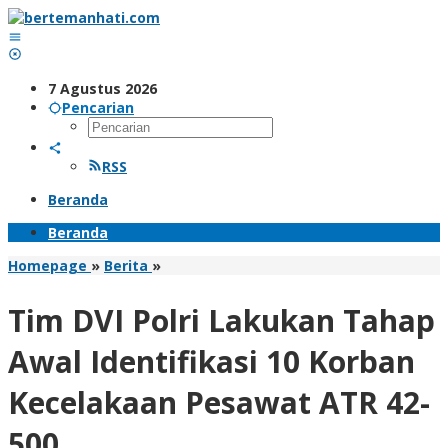
Lewati
ke
konten
7 Agustus 2026
Pencarian
RSS
Beranda
Beranda
Tim
Homepage
»
Berita
»
DVI
Polri
Tim DVI Polri Lakukan Tahap
Lakukan
Tahap
Awal Identifikasi 10 Korban
Awal
Identifikasi
Kecelakaan Pesawat ATR 42-
10
Korban
500
Kecelakaan