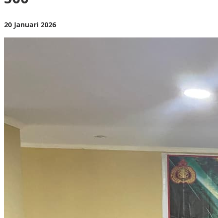
Pesawat
ATR
42-
oleh
20 Januari 2026
500
BangAdmin