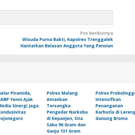
Pos berikutnya
Wisuda Purna Bakti, Kapolres Trenggalek
Hantarkan Belasan Anggota Yang Pensiun
Gelar Piramida,
Polres Malang
Polres Probolingg
AKBP Yenni Ajak
Amankan
Intensifkan
Media Sinergi Jaga
Tersangka
Penanganan
Kondusivitas
Pengedar Narkoba
Karhutla di Leren
Bojonegoro
di Kepanjen, Sita
Gunung Bromo
Sabu 96 Gram dan
Ganja 131 Gram