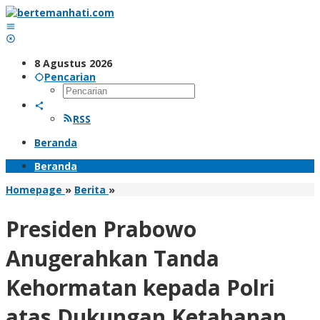
Lewati
ke
konten
8 Agustus 2026
Pencarian
RSS
Beranda
Beranda
Presiden
Homepage
»
Berita
»
Prabowo
Anugerahkan
Presiden Prabowo
Tanda
Kehormatan
Anugerahkan Tanda
kepada
Polri
Kehormatan kepada Polri
atas
Dukungan
atas Dukungan Ketahanan
Ketahanan