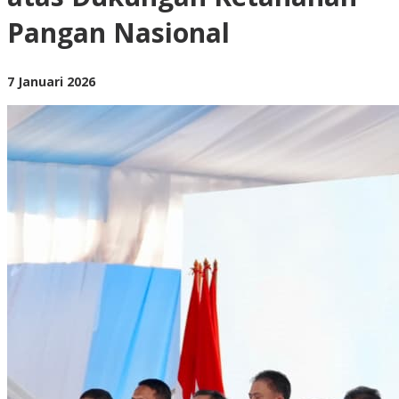
Pangan
Pangan Nasional
Nasional
oleh
7 Januari 2026
BangAdmin