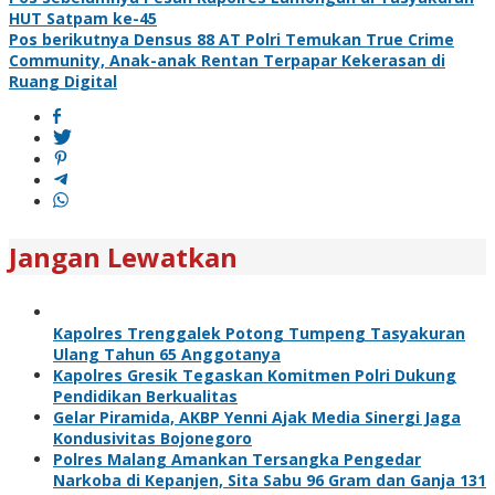
Navigasi
HUT Satpam ke-45
pos
Pos berikutnya
Densus 88 AT Polri Temukan True Crime
Community, Anak-anak Rentan Terpapar Kekerasan di
Ruang Digital
Jangan Lewatkan
Kapolres Trenggalek Potong Tumpeng Tasyakuran
Ulang Tahun 65 Anggotanya
Kapolres Gresik Tegaskan Komitmen Polri Dukung
Pendidikan Berkualitas
Gelar Piramida, AKBP Yenni Ajak Media Sinergi Jaga
Kondusivitas Bojonegoro
Polres Malang Amankan Tersangka Pengedar
Narkoba di Kepanjen, Sita Sabu 96 Gram dan Ganja 131