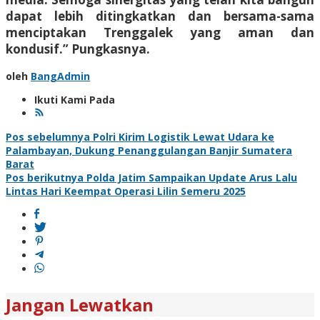
dapat lebih ditingkatkan dan bersama-sama
menciptakan Trenggalek yang aman dan
kondusif.” Pungkasnya.
oleh
BangAdmin
Ikuti Kami Pada
Navigasi
Pos sebelumnya
Polri Kirim Logistik Lewat Udara ke
Palambayan, Dukung Penanggulangan Banjir Sumatera
pos
Barat
Pos berikutnya
Polda Jatim Sampaikan Update Arus Lalu
Lintas Hari Keempat Operasi Lilin Semeru 2025
Jangan Lewatkan