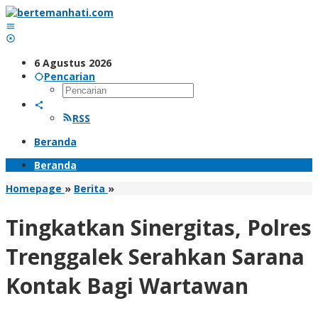
Lewati
ke
konten
6 Agustus 2026
Pencarian
RSS
Beranda
Beranda
Tingkatkan
Homepage
»
Berita
»
Sinergitas,
Polres
Tingkatkan Sinergitas, Polres
Trenggalek
Serahkan
Trenggalek Serahkan Sarana
Sarana
Kontak
Kontak Bagi Wartawan
Bagi
Wartawan